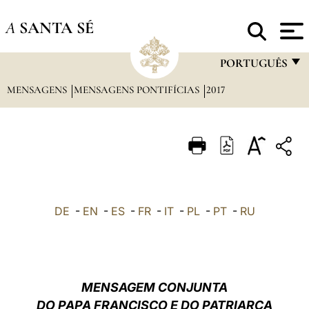
A
SANTA SÉ
PORTUGUÊS
MENSAGENS
MENSAGENS PONTIFÍCIAS
2017
FRANÇAIS
ENGLISH
ITALIANO
PORTUGUÊS
ESPAÑOL
DE
-
EN
-
ES
-
FR
-
IT
-
PL
-
PT
-
RU
DEUTSCH
POLSKI
العربيّة
MENSAGEM CONJUNTA
DO PAPA FRANCISCO E DO PATRIARCA
中文