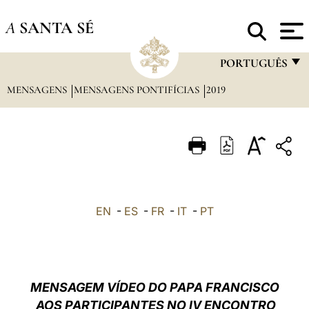
A
SANTA SÉ
PORTUGUÊS
MENSAGENS
MENSAGENS PONTIFÍCIAS
2019
FRANÇAIS
ENGLISH
ITALIANO
PORTUGUÊS
ESPAÑOL
EN
-
ES
-
FR
-
IT
-
PT
DEUTSCH
POLSKI
العربيّة
MENSAGEM VÍDEO DO PAPA FRANCISCO
AOS PARTICIPANTES NO IV ENCONTRO
中文