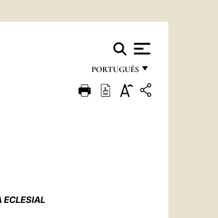
PORTUGUÊS
FRANÇAIS
ENGLISH
ITALIANO
PORTUGUÊS
ESPAÑOL
DEUTSCH
 ECLESIAL
POLSKI