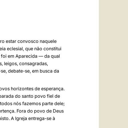
العربيّة
中文
LATINE
ero estar convosco naquele
a eclesial, que não constitui
 foi em Aparecida — da qual
s, leigos, consagradas,
-se, debate-se, em busca da
novos horizontes de esperança.
parada do santo povo fiel de
todos nós fazemos parte dele;
ertença. Fora do povo de Deus
isto. A Igreja entrega-se à