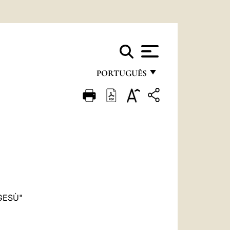
PORTUGUÊS
FRANÇAIS
ENGLISH
ITALIANO
PORTUGUÊS
ESPAÑOL
DEUTSCH
GESÙ"
POLSKI