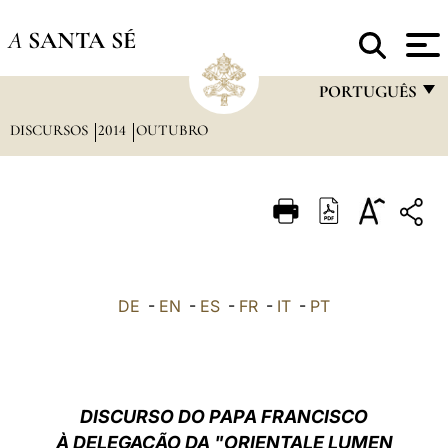
A
SANTA SÉ
PORTUGUÊS
DISCURSOS
2014
OUTUBRO
FRANÇAIS
ENGLISH
ITALIANO
PORTUGUÊS
ESPAÑOL
DE
-
EN
-
ES
-
FR
-
IT
-
PT
DEUTSCH
POLSKI
العربيّة
DISCURSO DO PAPA FRANCISCO
À DELEGAÇÃO DA "ORIENTALE LUMEN
中文