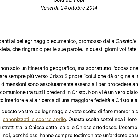
Venerdì, 24 ottobre 2014
ecipanti al pellegrinaggio ecumenico, promosso dalla
Oriental
kleia, che ringrazio per le sue parole. In questi giorni voi fa
 non solo un itinerario geografico, ma soprattutto l’occasion
re sempre più verso Cristo Signore “colui che dà origine alla
 dimensioni sono assolutamente essenziali per procedere an
a comunione tra tutti i credenti in Cristo. Non vi è un vero di
 interiore e alla ricerca di una maggiore fedeltà a Cristo e a
n questo vostro pellegrinaggio avete scelto di fare memoria 
ti
canonizzati lo scorso aprile
. Questa scelta sottolinea il lor
stretti tra la Chiesa cattolica e le Chiese ortodosse. L’esemp
i noi, perché essi hanno sempre testimoniato un’ardente passio