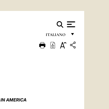
ITALIANO
FRANÇAIS
ENGLISH
ITALIANO
PORTUGUÊS
ESPAÑOL
DEUTSCH
 IN AMERICA
POLSKI