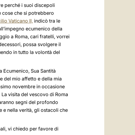
re perché i suoi discepoli
te cose che si potrebbero
io Vaticano II,
indicò tra le
all’impegno ecumenico della
gio a Roma, cari fratelli, vorrei
decessori, possa svolgere il
endo in tutto la volontà del
rca Ecumenico, Sua Santità
ne del mio affetto e della mia
ssimo novembre in occasione
I. La visita del vescovo di Roma
saranno segni del profondo
e nella verità, gli ostacoli che
i, vi chiedo per favore di