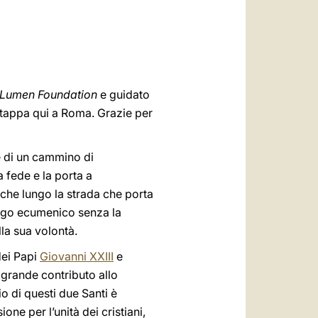
العربيّة
中文
LATINE
e Lumen
Foundation
e guidato
te tappa qui a Roma. Grazie per
e di un cammino di
 fede e la porta a
che lungo la strada che porta
alogo ecumenico senza la
lla sua volontà.
dei Papi
Giovanni XXIII
e
o grande contributo allo
io di questi due Santi è
ne per l’unità dei cristiani,