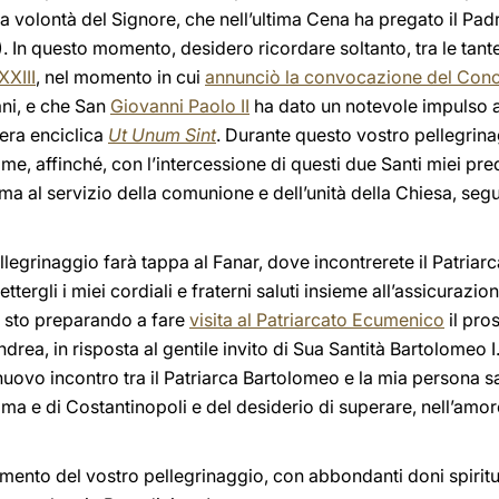
la volontà del Signore, che nell’ultima Cena ha pregato il Pad
). In questo momento, desidero ricordare soltanto, tra le tan
XXIII
, nel momento in cui
annunciò la convocazione del Concil
iani, e che San
Giovanni Paolo II
ha dato un notevole impulso 
tera enciclica
Ut Unum Sint
. Durante questo vostro pellegrinag
me, affinché, con l’intercessione di questi due Santi miei pre
a al servizio della comunione e dell’unità della Chiesa, segu
ellegrinaggio farà tappa al Fanar, dove incontrerete il Patria
tergli i miei cordiali e fraterni saluti insieme all’assicurazio
i sto preparando a fare
visita al Patriarcato Ecumenico
il pro
ndrea, in risposta al gentile invito di Sua Santità Bartolomeo 
 nuovo incontro tra il Patriarca Bartolomeo e la mia persona 
a e di Costantinopoli e del desiderio di superare, nell’amore 
nto del vostro pellegrinaggio, con abbondanti doni spiritual