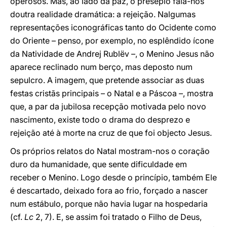
operosos. Mas, ao lado da paz, o presépio fala-nos
doutra realidade dramática: a rejeição. Nalgumas
representações iconográficas tanto do Ocidente como
do Oriente – penso, por exemplo, no esplêndido ícone
da Natividade de Andrej Rublëv –, o Menino Jesus não
aparece reclinado num berço, mas deposto num
sepulcro. A imagem, que pretende associar as duas
festas cristãs principais – o Natal e a Páscoa –, mostra
que, a par da jubilosa recepção motivada pelo novo
nascimento, existe todo o drama do desprezo e
rejeição até à morte na cruz de que foi objecto Jesus.
Os próprios relatos do Natal mostram-nos o coração
duro da humanidade, que sente dificuldade em
receber o Menino. Logo desde o princípio, também Ele
é descartado, deixado fora ao frio, forçado a nascer
num estábulo, porque não havia lugar na hospedaria
(cf.
Lc
2, 7). E, se assim foi tratado o Filho de Deus,