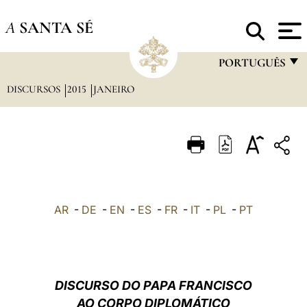
A
SANTA SÉ
PORTUGUÊS
DISCURSOS
2015
JANEIRO
FRANÇAIS
ENGLISH
ITALIANO
PORTUGUÊS
ESPAÑOL
AR
-
DE
-
EN
-
ES
-
FR
-
IT
-
PL
-
PT
DEUTSCH
POLSKI
العربيّة
DISCURSO DO PAPA FRANCISCO
AO CORPO DIPLOMÁTICO
中文