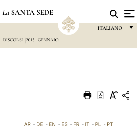
La
SANTA SEDE
ITALIANO
DISCORSI
2015
GENNAIO
FRANÇAIS
ENGLISH
ITALIANO
PORTUGUÊS
ESPAÑOL
DEUTSCH
POLSKI
العربيّة
AR
-
DE
-
EN
-
ES
-
FR
-
IT
-
PL
-
PT
中文