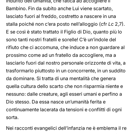
indurito dell’umanità, che fatica ad accogliere il
Bambino. Fin da subito anche Lui viene scartato,
lasciato fuori al freddo, costretto a nascere in una
stalla poiché non c’era posto nell’alloggio (cfr
Lc
2,7).
E se così è stato trattato il Figlio di Dio, quanto più lo
sono tanti nostri fratelli e sorelle! C’è un’indole del
rifiuto che ci accomuna, che induce a non guardare al
prossimo come ad un fratello da accogliere, ma a
lasciarlo fuori dal nostro personale orizzonte di vita, a
trasformarlo piuttosto in un concorrente, in un suddito
da dominare. Si tratta di una mentalità che genera
quella cultura dello scarto che non risparmia niente e
nessuno: dalle creature, agli esseri umani e perfino a
Dio stesso. Da essa nasce un’umanità ferita e
continuamente lacerata da tensioni e conflitti di ogni
sorta.
Nei racconti evangelici dell’infanzia ne è emblema il re