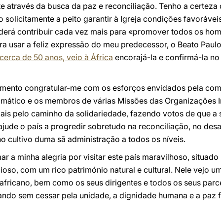
través da busca da paz e reconciliação. Tenho a certeza d
ão solicitamente a peito garantir à Igreja condições favoráv
poderá contribuir cada vez mais para «promover todos os h
para usar a feliz expressão do meu predecessor, o Beato Paulo
erca de 50 anos, veio à África
encorajá-la e confirmá-la n
mento congratular-me com os esforços envidados pela comu
mático e os membros de várias Missões das Organizações In
is pelo caminho da solidariedade, fazendo votos de que a 
 ajude o país a progredir sobretudo na reconciliação, no de
 no cultivo duma sã administração a todos os níveis.
mar a minha alegria por visitar este país maravilhoso, situado
oso, com um rico património natural e cultural. Nele vejo u
fricano, bem como os seus dirigentes e todos os seus parcei
lhando sem cessar pela unidade, a dignidade humana e a paz 