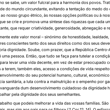
mo se sabe, um valor fulcral para a harmonia dos povos. Trat
dade do mundo circundante, evitando a tentação do medo do 
 ao nosso grupo étnico, às nossas opções políticas ou à noss
 que se crie e promova uma síntese das riquezas que cada u
ante, que requer criatividade, generosidade, abnegação e re
mente este valor moral – sinónimo de honestidade, lealdade,
es conscientes tanto dos seus direitos como dos seus dever
ria dignidade. Soube, com prazer, que a República Centro-A
é uma pessoa. Então, que tudo se faça para tutelar a condiç
ara levar uma vida decente, em vez de estar preocupado co
s a terem, também eles, acesso a condições de vida respeit
volvimento do seu potencial humano, cultural, económico e
cia sanitária, a luta contra a malnutrição e o empenho por g
 vanguarda dum desenvolvimento cuidadoso da dignidade hu
balhar pela dignidade dos seus semelhantes.
 trabalho que podeis melhorar a vida das vossas famílias. Sã
ais, mas sim aos pais para os filhos» (
2 Cor
12, 14). O esfor