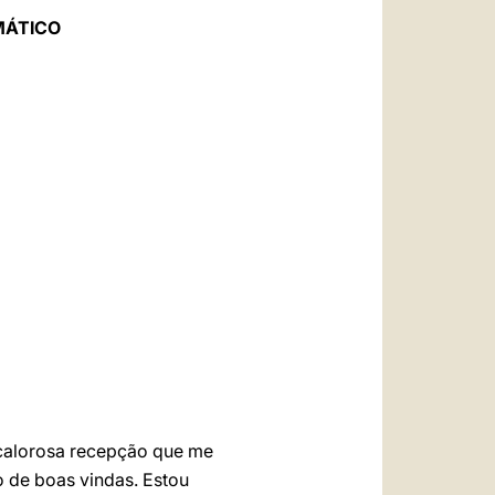
العربيّة
MÁTICO
中文
LATINE
)
a calorosa recepção que me
 de boas vindas. Estou