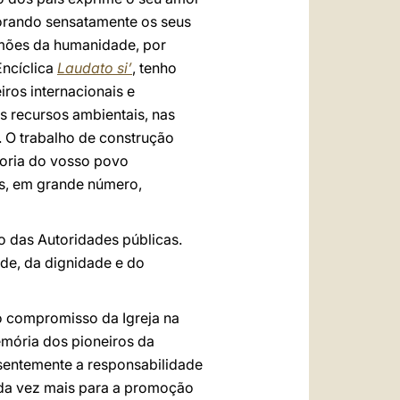
plorando sensatamente os seus
lmões da humanidade, por
Encíclica
Laudato si’
, tenho
iros internacionais e
s recursos ambientais, nas
. O trabalho de construção
doria do vosso povo
s, em grande número,
o das Autoridades públicas.
ade, da dignidade e do
do compromisso da Igreja na
emória dos pioneiros da
sentemente a responsabilidade
cada vez mais para a promoção