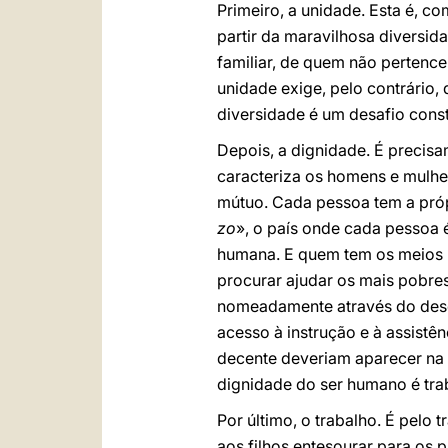
Primeiro, a unidade. Esta é, co
partir da maravilhosa diversi
familiar, de quem não pertence
unidade exige, pelo contrário,
diversidade é um desafio const
Depois, a dignidade. É precisa
caracteriza os homens e mulher
mútuo. Cada pessoa tem a próp
zo
», o país onde cada pessoa 
humana. E quem tem os meios p
procurar ajudar os mais pobre
nomeadamente através do desen
acesso à instrução e à assistên
decente deveriam aparecer na
dignidade do ser humano é tra
Por último, o trabalho. É pelo
aos filhos entesourar para os p