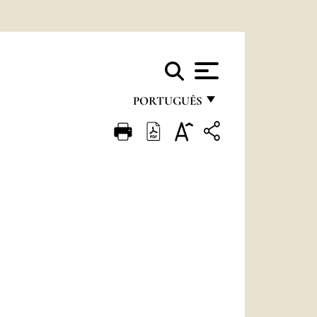
PORTUGUÊS
FRANÇAIS
ENGLISH
ITALIANO
PORTUGUÊS
ESPAÑOL
DEUTSCH
POLSKI