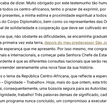
aba de dizer. Muito obrigado por este testemunho tão human
e todos os centro-africanos, tenho o prazer de exprimir, por
i presentes, a minha estima e proximidade espiritual a todo
 do Corpo Diplomático, bem como os representantes das Or
eal de solidariedade e cooperação que deve ser cultivado en
na que, não obstante as dificuldades, se encaminha gradua
a primeira vez esta terra,
depois do meu predecessor São Jo
de esperança que me apresento. Por isso mesmo, me congrat
nais e internacionais, a começar pela Senhora Chefe de Esta
ardente é que as diferentes consultas nacionais que serão r
reender serenamente uma nova fase da sua história.
os o lema da República Centro-Africana, que reflecte a espe
– Dignidade – Trabalho». Hoje, mais do que ontem, esta tril
ui, consequentemente, uma bússola segura para as Autoridad
dignidade, trabalho! Três palavras densas de significado, c
ja um programa nunca concluído, um compromisso a executar