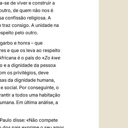
a-se de viver e construir a
outro, de quem não nos é
a confissão religiosa. A
m traz consigo. A unidade na
speito pelo outro.
 garbo e honra – que
es e que os leva ao respeito
fricana é o país do «
Zo kwe
ão e a dignidade da pessoa
m os privilégios, deve
osas da dignidade humana,
 social. Por conseguinte, o
arantir a todos uma habitação
mana. Em última análise, a
o Paulo disse: «Não compete
ço dos pais exprime o seu amor