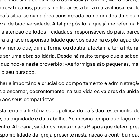
ntro-africanos, podeis melhorar esta terra maravilhosa, ex
 país situa-se numa área considerada como um dos dois pu
a de biodiversidade. A tal propósito, a que já me referi na 
 a atenção de todos – cidadãos, responsáveis do país, parce
ara a grave responsabilidade que vos cabe na exploração do
vimento que, duma forma ou doutra, afectam a terra inteira
 ser uma obra solidária. Desde há muito tempo que a sabe
aduzindo-a neste provérbio: «As formigas são pequenas, ma
 o seu buraco».
nhar a importância crucial do comportamento e administraçã
s a encarnar, coerentemente, na sua vida os valores da unid
o aos seus compatriotas.
sta terra e a história sociopolítica do país dão testemunho 
de, da dignidade e do trabalho. Ao mesmo tempo que faço m
ntro-Africana, saúdo os meus irmãos Bispos que detém pre
sponibilidade da Igreja presente nesta nação a contribuir 