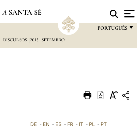
A
SANTA SÉ
PORTUGUÊS
DISCURSOS
2015
SETEMBRO
FRANÇAIS
ENGLISH
ITALIANO
PORTUGUÊS
ESPAÑOL
DEUTSCH
POLSKI
العربيّة
DE
-
EN
-
ES
-
FR
-
IT
-
PL
-
PT
中文