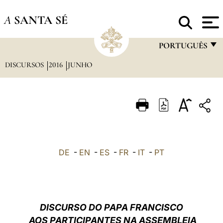
A
SANTA SÉ
PORTUGUÊS
DISCURSOS
2016
JUNHO
FRANÇAIS
ENGLISH
ITALIANO
PORTUGUÊS
ESPAÑOL
DE
-
EN
-
ES
-
FR
-
IT
-
PT
DEUTSCH
POLSKI
العربيّة
DISCURSO DO PAPA FRANCISCO
AOS PARTICIPANTES NA ASSEMBLEIA
中文