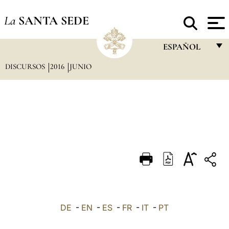
La
SANTA SEDE
ESPAÑOL
DISCURSOS
2016
JUNIO
FRANÇAIS
ENGLISH
ITALIANO
PORTUGUÊS
ESPAÑOL
DEUTSCH
POLSKI
العربيّة
DE
-
EN
-
ES
-
FR
-
IT
-
PT
中文