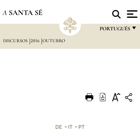
A
SANTA SÉ
PORTUGUÊS
DISCURSOS
2016
OUTUBRO
FRANÇAIS
ENGLISH
ITALIANO
PORTUGUÊS
ESPAÑOL
DEUTSCH
POLSKI
العربيّة
DE
-
IT
-
PT
中文