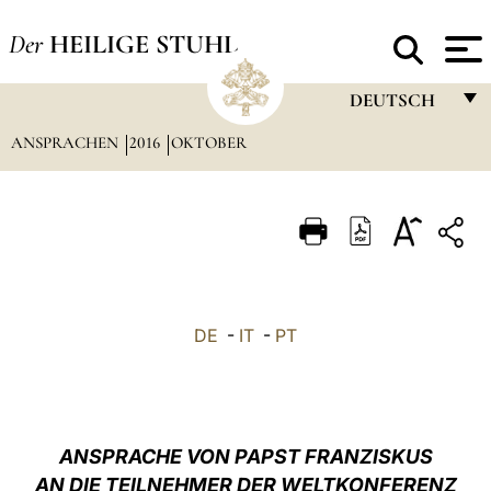
Der
HEILIGE STUHL
DEUTSCH
ANSPRACHEN
2016
OKTOBER
FRANÇAIS
ENGLISH
ITALIANO
PORTUGUÊS
ESPAÑOL
DE
-
IT
-
PT
DEUTSCH
POLSKI
العربيّة
ANSPRACHE VON PAPST FRANZISKUS
AN DIE TEILNEHMER DER WELTKONFERENZ
中文