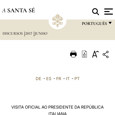
A
SANTA SÉ
PORTUGUÊS
DISCURSOS
2017
JUNHO
FRANÇAIS
ENGLISH
ITALIANO
PORTUGUÊS
ESPAÑOL
DE
-
ES
-
FR
-
IT
-
PT
DEUTSCH
POLSKI
العربيّة
VISITA OFICIAL AO PRESIDENTE DA REPÚBLICA
ITALIANA
中文