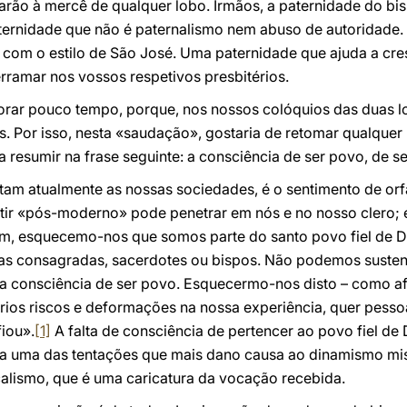
carão à mercê de qualquer lobo. Irmãos, a paternidade do b
ternidade que não é paternalismo nem abuso de autoridade.
 com o estilo de São José. Uma paternidade que ajuda a cre
erramar nos vossos respetivos presbitérios.
ar pouco tempo, porque, nos nossos colóquios das duas lo
s. Por isso, nesta «saudação», gostaria de retomar qualque
resumir na frase seguinte: a consciência de ser povo, de s
am atualmente as nossas sociedades, é o sentimento de orfa
ntir «pós-moderno» pode penetrar em nós e no nosso clero
, esquecemo-nos que somos parte do santo povo fiel de Deu
oas consagradas, sacerdotes ou bispos. Não podemos sustent
ta consciência de ser povo. Esquecermo-nos disto – como a
rios riscos e deformações na nossa experiência, quer pessoa
fiou».
[1]
A falta de consciência de pertencer ao povo fiel de
 a uma das tentações que mais dano causa ao dinamismo mi
alismo, que é uma caricatura da vocação recebida.