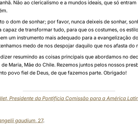
anhã. Não ao clericalismo e a mundos ideais, que só entra
uém.
anto o dom de sonhar; por favor, nunca deixeis de sonhar, so
a capaz de transformar tudo, para que os costumes, os estilo
tornem um instrumento mais adequado para a evangelização d
 tenhamos medo de nos despojar daquilo que nos afasta do 
a dizer resumindo as coisas principais que abordamos no dec
 Maria, Mãe do Chile. Rezemos juntos pelos nossos presbi
to povo fiel de Deus, de que fazemos parte. Obrigado!
let, Presidente da Pontifícia Comissão para a América Lati
angelii gaudium
, 27
.