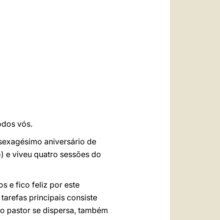
العربيّة
中文
LATINE
odos vós.
 sexagésimo aniversário de
) e viveu quatro sessões do
os e fico feliz por este
arefas principais consiste
o pastor se dispersa, também