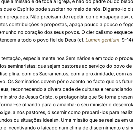
 que a missão é de toda a Igreja, e não do padre ou do bispo,
vas que o Espírito pode suscitar no meio de nós. Digamo-lo c
empregados. Não precisam de repetir, como «papagaios», o
ntes contribuições e propostas, apaga pouco a pouco o fogo 
temunho no coração dos seus povos. O clericalismo esquece q
tencem a todo o povo fiel de Deus (cf.
Lumen gentium
, 9-14
ta tentação, especialmente nos Seminários e em todo o proc
os seminaristas: que sejam pastores ao serviço do povo d
 disciplina, com os Sacramentos, com a proximidade, com as
vo. Os Seminários devem pôr o acento no facto que os futu
 Deus, reconhecendo a diversidade de culturas e renunciando
 ministro de Jesus Cristo, o protagonista que Se torna pres
ormar-se olhando para o amanhã: o seu ministério desenro
exige, a nós pastores, discernir como prepará-los para reali
ndos ou situações ideais». Uma missão que se realiza em u
o e incentivando o laicado num clima de discernimento e sin