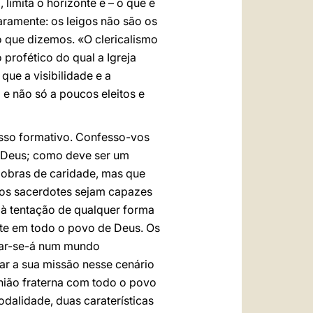
 limita o horizonte e – o que é
laramente: os leigos não são os
 que dizemos. «O clericalismo
profético do qual a Igreja
ue a visibilidade e a
) e não só a poucos eleitos e
esso formativo. Confesso-vos
e Deus; como deve ser um
 obras de caridade, mas que
ros sacerdotes sejam capazes
 à tentação de qualquer forma
ente em todo o povo de Deus. Os
lar-se-á num mundo
zar a sua missão nesse cenário
nião fraterna com todo o povo
odalidade, duas caraterísticas