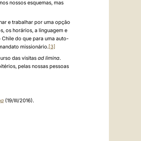
m nos nossos esquemas, mas
nhar e trabalhar por uma opção
s, os horários, a linguagem e
o Chile do que para uma auto-
mandato missionário.
[3]
urso das visitas
ad limina
.
térios, pelas nossas pessoas
na
(19/III/2016).