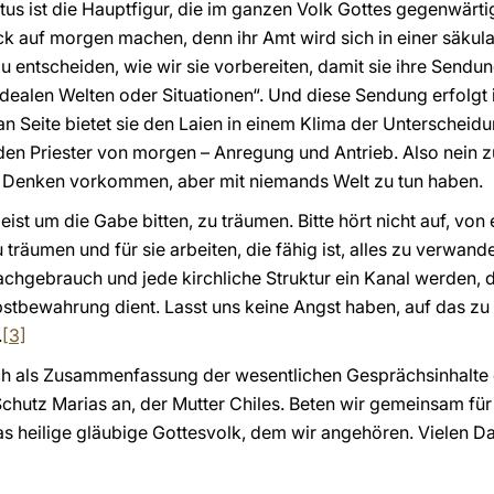
ristus ist die Hauptfigur, die im ganzen Volk Gottes gegenwärt
k auf morgen machen, denn ihr Amt wird sich in einer säkular
u entscheiden, wie wir sie vorbereiten, damit sie ihre Sendu
dealen Welten oder Situationen“. Und diese Sendung erfolgt i
n Seite bietet sie den Laien in einem Klima der Unterscheidu
den Priester von morgen – Anregung und Antrieb. Also nein z
em Denken vorkommen, aber mit niemands Welt zu tun haben.
ist um die Gabe bitten, zu träumen. Bitte hört nicht auf, von
träumen und für sie arbeiten, die fähig ist, alles zu verwand
prachgebrauch und jede kirchliche Struktur ein Kanal werden,
elbstbewahrung dient. Lasst uns keine Angst haben, auf das z
.
[3]
uch als Zusammenfassung der wesentlichen Gesprächsinhalte
Schutz Marias an, der Mutter Chiles. Beten wir gemeinsam für
as heilige gläubige Gottesvolk, dem wir angehören. Vielen D