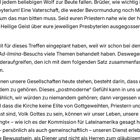
jedem beliebigen Wolf zur Beute fallen. Brüder, wie wichtig 
resbyterium! Eine Vaterschaft, die weder Bevormundung noch M
 um das man bitten muss. Seid euren Priestern nahe wie der he
der Heilige Geist über eure jeweiligen Presbyterien ausgegos
it für dieses Treffen eingeplant haben, weil wir schon bei d
Ad-limina-
Besuchs viele Themen behandelt haben. Deswegen
eraufgreifen, den ich mit dem folgenden Satz zusammenfas
n.
en unsere Gesellschaften heute stehen, besteht darin, dass m
dem zu gehören. Dieses „postmoderne“ Gefühl kann in uns un
ählich, wir würden zu niemandem gehören; dann vergessen wir
dass die Kirche keine Elite von Gottgeweihten, Priestern und
st sind, Volk Gottes zu sein, können wir unser Leben, unsere
ingt« – wie ich es der Kommission für Lateinamerika gesagt 
– persönlich als auch gemeinschaftlich – unseren Dienst erle
e Bewusstsein, als Diener und nicht als Herren zum gläubigen