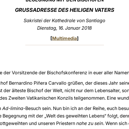
GRUSSADRESSE
DES HEILIGEN VATERS
Sakristei der Kathedrale von Santiago
Dienstag, 16. Januar 2018
[
Multimedia
]
ie der Vorsitzende der Bischofskonferenz in euer aller Namen
schof Bernardino Piñera Carvallo grüßen, der dieses Jahr sei
st der älteste Bischof der Welt, nicht nur dem Lebensalter, 
n des Zweiten Vatikanischen Konzils teilgenommen. Eine wun
em
Ad-limina-
Besuch sein. Nun bin ich an der Reihe, euch bes
ie Begegnung mit der „Welt des geweihten Lebens“ folgt, de
Gottgeweihten und unseren Priestern
nahe zu sein
. Wenn sich 