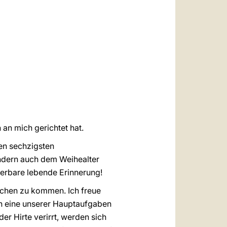
العربيّة
中文
LATINE
 an mich gerichtet hat.
nen sechzigsten
sondern auch dem Weihealter
derbare lebende Erinnerung!
uchen zu kommen. Ich freue
nn eine unserer Hauptaufgaben
der Hirte verirrt, werden sich