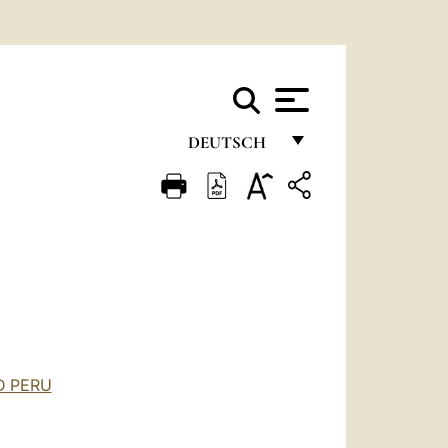
DEUTSCH
FRANÇAIS
ENGLISH
ITALIANO
PORTUGUÊS
ESPAÑOL
DEUTSCH
D PERU
POLSKI