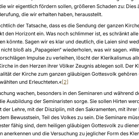
e wir eigentlich fördern sollen, größeren Schaden zu: Dies ä
Berufung, die wir erhalten haben, herausstellt.
chtlich der Tatsache, dass es die Sendung der ganzen Kirche 
t den Horizont ein. Was noch schlimmer ist, es schränkt alle I
fen könnte. Sagen wir es klar und deutlich, die Laien sind we
n nicht bloß als „Papageien“ wiederholen, was wir sagen. »We
rschlägen Impulse zu verleihen, löscht der Klerikalismus al
rche in den Herzen ihrer Völker Zeugnis ablegen soll. Der Kl
alität der Kirche zum ganzen gläubigen Gottesvolk gehören 
wählten und Erleuchteten.«
[2]
ersuchung wachen, besonders in den Seminaren und während 
die Ausbildung der Seminaristen sorge. Sie sollen Hirten we
 der Lehre, mit der Disziplin, mit den Sakramenten, mit ihre
 dem Bewusstsein, Teil des Volkes zu sein. Die Seminare mü
ester fähig sind, dem heiligen gläubigen Gottesvolk zu diene
en anerkennen und die Versuchung zu jeglicher Form des Kle