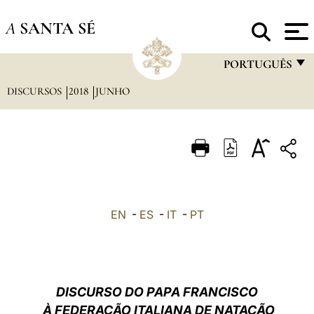
A
SANTA SÉ
PORTUGUÊS
DISCURSOS
2018
JUNHO
FRANÇAIS
ENGLISH
ITALIANO
PORTUGUÊS
ESPAÑOL
EN
-
ES
-
IT
-
PT
DEUTSCH
POLSKI
العربيّة
DISCURSO DO PAPA FRANCISCO
À FEDERAÇÃO ITALIANA DE NATAÇÃO
中文