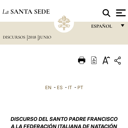
La
SANTA SEDE
ESPAÑOL
DISCURSOS
2018
JUNIO
FRANÇAIS
ENGLISH
ITALIANO
PORTUGUÊS
ESPAÑOL
EN
-
ES
-
IT
-
PT
DEUTSCH
POLSKI
العربيّة
DISCURSO DEL SANTO PADRE FRANCISCO
A LA FEDERACIÓN ITALIANA DE NATACIÓN
中文