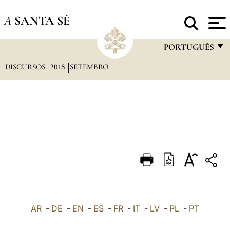
A
SANTA SÉ
PORTUGUÊS
DISCURSOS
2018
SETEMBRO
FRANÇAIS
ENGLISH
ITALIANO
PORTUGUÊS
ESPAÑOL
DEUTSCH
POLSKI
العربيّة
AR
-
DE
-
EN
-
ES
-
FR
-
IT
-
LV
-
PL
-
PT
中文