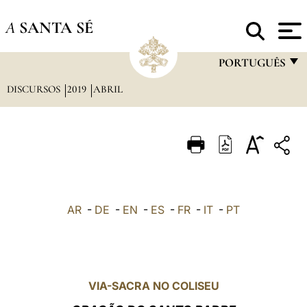
A
SANTA SÉ
PORTUGUÊS
DISCURSOS
2019
ABRIL
FRANÇAIS
ENGLISH
ITALIANO
PORTUGUÊS
ESPAÑOL
AR
-
DE
-
EN
-
ES
-
FR
-
IT
-
PT
DEUTSCH
POLSKI
العربيّة
VIA-SACRA NO COLISEU
中文