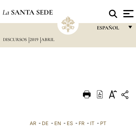
La
SANTA SEDE
ESPAÑOL
DISCURSOS
2019
ABRIL
FRANÇAIS
ENGLISH
ITALIANO
PORTUGUÊS
ESPAÑOL
DEUTSCH
POLSKI
العربيّة
AR
-
DE
-
EN
-
ES
-
FR
-
IT
-
PT
中文