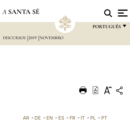
A
SANTA SÉ
PORTUGUÊS
DISCURSOS
2019
NOVEMBRO
FRANÇAIS
ENGLISH
ITALIANO
PORTUGUÊS
ESPAÑOL
DEUTSCH
POLSKI
العربيّة
AR
-
DE
-
EN
-
ES
-
FR
-
IT
-
PL
-
PT
中文