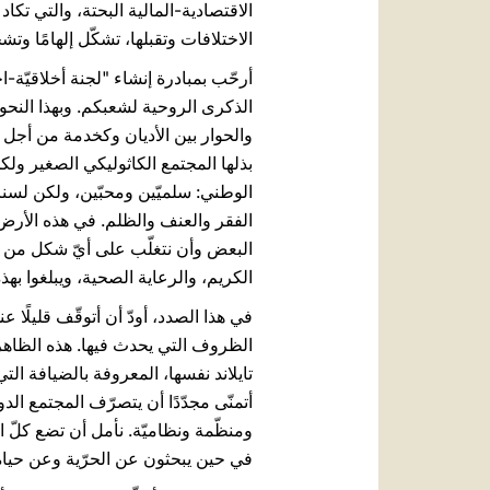
الاقتصادية-المالية البحتة، والتي تك
الاختلافات وتقبلها، تشكّل إلهامًا وتشج
أرحّب بمبادرة إنشاء "لجنة أخلاقيّة-ا
الذكرى الروحية لشعبكم. وبهذا النحو،
والحوار بين الأديان وكخدمة من أجل 
بذلها المجتمع الكاثوليكي الصغير ولك
الوطني: سلميّين ومحبّين، ولكن لسنا 
الفقر والعنف والظلم. في هذه الأرض، 
البعض وأن نتغلّب على أيّ شكل من 
الكريم، والرعاية الصحية، ويبلغوا به
في هذا الصدد، أودّ أن أتوقّف قليلًا
الظروف التي يحدث فيها. هذه الظاهرة 
تايلاند نفسها، المعروفة بالضيافة ال
أتمنّى مجدّدًا أن يتصرّف المجتمع ال
ومنظّمة ونظاميّة. نأمل أن تضع كلّ 
في حين يبحثون عن الحرّية وعن حياة كر