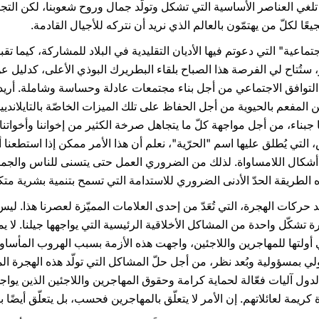
اد تلغي العناصر الأساسية التي تشكل وتولّد جمال وروح شعوبنا، لكن التج
يعًا لكلّ من يهتمّون بالعالم الذي نريد أن نتركه للأجيال القادمة.
جتماعية" التي دعوتم فيها الأديان التقليدية في البلاد للمشاركة، كيما ت
 ستُتاح لي الفرصة هذا الصباح بلقاء البطريرك البوذي الأعلى، كدليل ع
التوافق الاجتماعي من أجل بناء مجتمعات عادلة وحساسة وشاملة. أريد أ
ن المفعم بالحيوية من أجل الحفاظ على تلك الميزات الخاصّة بالتايلانديي
جبناء، من أجل مواجهة كلّ ما يتجاهل صرخة الكثير من إخواننا وأخواتنا ا
التي يُطلق عليها اسم "الحرّية"، نعلم أن هذا الأمر ممكن إذا استطعنا
أشكال اللامساواة. لذلك من الضروري العمل حتى يتسنى للناس والجما
ذه الطريقة الحدّ الأدنى الضروري للاستدامة التي تسمح بتنمية بشرية متك
 عند حركات الهجرة، التي تُعَدّ من إحدى العلامات المميّزة لعصرنا هذا
تشكّل واحدة من المشاكل الأخلاقية الرئيسية التي يواجهها جيلنا. لا يمك
تي أولتها للمهاجرين واللاجئين، واجهت هذه الأزمة بسبب الهروب المأساو
دولي بمسؤولية وبُعد نظر، من أجل حلّ المشاكل التي تولّد هذه الهجرة ا
الدول آليات فعّالة لحماية كرامة وحقوق المهاجرين واللاجئين الذين يو
يمة لعائلاتهم. إن الأمر لا يتعلّق بالمهاجرين فحسب، بل يتعلّق أيضًا ب