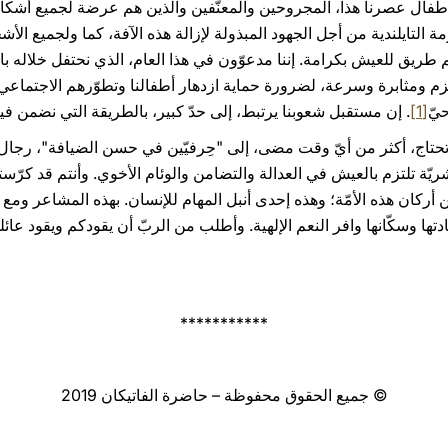
أطفال عصرنا هذا، المجروحين والمعنَّفين والذين هم عرضة لجميع أشكال
ة التايلندية من أجل الجهود المبذولة لإزالة هذه الآفة، كما ولجميع الأ
طريق للعيش بكرامة. إننا مدعوّون في هذا العام، الذي نحتفل خلاله بالذ
زم ومثابرة وسرعة، لضرورة حماية ازدهار أطفالنا وتطوّرهم الاجتماع
يّ
[1]
. إن مستقبل شعوبنا يرتبط، إلى حدّ كبير، بالطريقة التي نضمن فيها لأ
 تحتاج، أكثر من أيّ وقت مضى، إلى "حِرفيّين في حسن الضيافة"، رجال
تلتزم بالعيش في العدالة والتضامن والوئام الأخوي. وأنتم قد كرّستم
ركان هذه الأمّة؛ وهذه إحدى أنبل المهام للإنسان. بهذه المشاعر ومع أمن
ادتها وسكّانها وافر النعم الإلهية. وأطلب من الربّ أن يقودكم ويقود عا
***********
© جميع الحقوق محفوظة – حاضرة الفاتيكان 2019