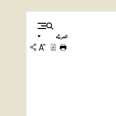
العربيَّة
FRANÇAIS
ENGLISH
ITALIANO
PORTUGUÊS
ESPAÑOL
DEUTSCH
POLSKI