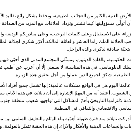
لأرض الغنية بالكثير من العجائب الطبيعية، وتحفظ بشكل رائع تقاليد الأج
 أن أتولّى مسؤوليتها كيما تنتشر وتزداد العلاقات مع المزيد من الصداقة
زراء، على الاستقبال وعلى كلمات الترحيب، وعلى مبادرتكم الوديعة وا
 الجلالة الملك راما العاشر والعائلة المالكة. أكرّر شكري لجلالة الملك
بتحيّة صادقة لذكرى والده الراحل.
ت الحكومية، والقادة الدينيين، وممثّلي المجتمع المدني الذي أحيّي في
لسلك الدبلوماسي. في هذه المناسبة، لا يسعني إلّا أن أعرب عن أطيب تمني
 الطبيعية. شكرًا لجميع الذين عملوا من أجل تحقيق هذه الزيارة.
عالمنا اليوم هي في الواقع مشكلات عالمية؛ إنها تشمل جميع أفراد الأس
 الشعوب. أعتقد أنه من المهمّ الإشارة إلى أن تايلاند، في هذه الأيام، 
يا (ASEAN)، وهذا علامة لالتزامها التاريخيّ بأهمّ المشاكل التي تواجهها شعوب منطق
السياسي والاقتصادي والثقافي في المنطقة.
، أدركت تايلاند منذ فترة طويلة أهمّية بناء الوئام والتعايش السلمي بين
 والجماعات الدينية والأفكار والآراء. إن هذه الحقبة تتميّز بالعولمة، والتي