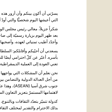
يسرّني أن أكون بينكم وأن أزور هذه ا
التي أعيشها اليوم شخصيًّا والتي أودّ
شكراً جزيلاً، معالي رئيس مجلس الو
بعد ظهر اليوم بزيارة رسميّة إلى صاحب
وأجدّد أطيب تمنياتي لعهده، وأصحبها 
يسعدني أن أحيّيكم وأقابلكم: السلطا
بأسره. أعبّر عن كلّ احترامي أيضًا ل
تعني العودة إلى العملية الديمقراطية
نحن نعلم أن المشكلات التي يواجهها 
من أجل العدالة الدولية والتضامن بين
جنوب شرق آس
لاهتمامها المستمرّ بتعزيز التعاون 
كدولة تتميّز بتعدّد الثقافات وبالتنوع
بذلك الاحترام والتقدير لمختلف الثقافات