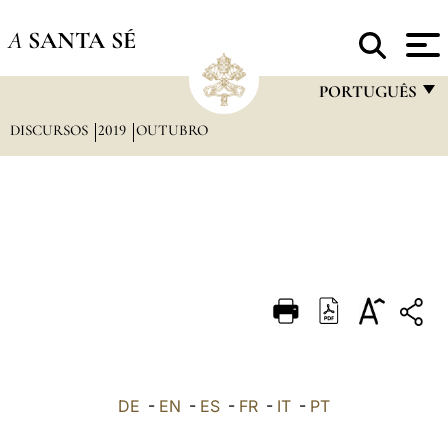
A
SANTA SÉ
PORTUGUÊS
DISCURSOS
2019
OUTUBRO
FRANÇAIS
ENGLISH
ITALIANO
PORTUGUÊS
ESPAÑOL
DEUTSCH
POLSKI
العربيّة
DE
-
EN
-
ES
-
FR
-
IT
-
PT
中文