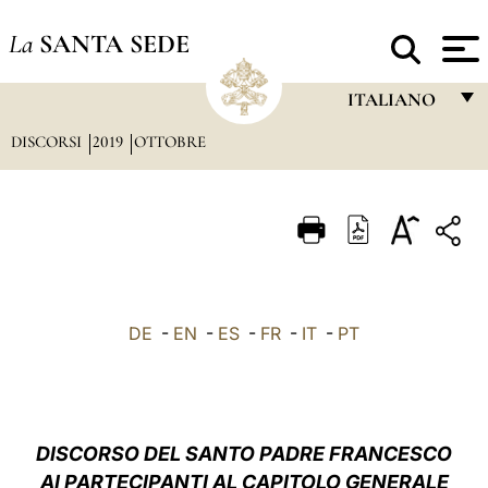
La
SANTA SEDE
ITALIANO
DISCORSI
2019
OTTOBRE
FRANÇAIS
ENGLISH
ITALIANO
PORTUGUÊS
ESPAÑOL
DE
-
EN
-
ES
-
FR
-
IT
-
PT
DEUTSCH
POLSKI
العربيّة
DISCORSO DEL SANTO PADRE FRANCESCO
AI PARTECIPANTI AL CAPITOLO GENERALE
中文