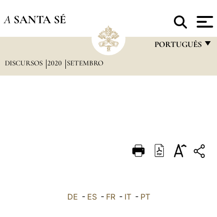
A
SANTA SÉ
PORTUGUÊS
DISCURSOS
2020
SETEMBRO
FRANÇAIS
ENGLISH
ITALIANO
PORTUGUÊS
ESPAÑOL
DEUTSCH
POLSKI
العربيّة
DE
-
ES
-
FR
-
IT
-
PT
中文