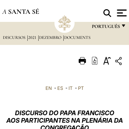
A
SANTA SÉ
PORTUGUÊS
DISCURSOS
2021
DEZEMBRO
DOCUMENTS
FRANÇAIS
ENGLISH
ITALIANO
PORTUGUÊS
ESPAÑOL
EN
-
ES
-
IT
-
PT
DEUTSCH
POLSKI
DISCURSO DO PAPA FRANCISCO
العربيّة
AOS PARTICIPANTES NA PLENÁRIA DA
CONGREGAÇÃO
中文