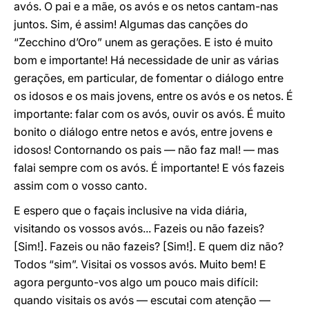
avós. O pai e a mãe, os avós e os netos cantam-nas
juntos. Sim, é assim! Algumas das canções do
“Zecchino d’Oro” unem as gerações. E isto é muito
bom e importante! Há necessidade de unir as várias
gerações, em particular, de fomentar o diálogo entre
os idosos e os mais jovens, entre os avós e os netos. É
importante: falar com os avós, ouvir os avós. É muito
bonito o diálogo entre netos e avós, entre jovens e
idosos! Contornando os pais — não faz mal! — mas
falai sempre com os avós. É importante! E vós fazeis
assim com o vosso canto.
E espero que o façais inclusive na vida diária,
visitando os vossos avós... Fazeis ou não fazeis?
[Sim!]. Fazeis ou não fazeis? [Sim!]. E quem diz não?
Todos “sim”. Visitai os vossos avós. Muito bem! E
agora pergunto-vos algo um pouco mais difícil:
quando visitais os avós — escutai com atenção —