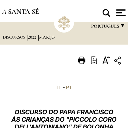
A
SANTA SÉ
PORTUGUÊS
DISCURSOS
2022
MARÇO
FRANÇAIS
ENGLISH
ITALIANO
PORTUGUÊS
ESPAÑOL
IT
-
PT
DEUTSCH
POLSKI
DISCURSO DO PAPA FRANCISCO
العربيّة
ÀS CRIANÇAS DO "PICCOLO CORO
DELL'ANTONIANO" DE BOLONHA
中文