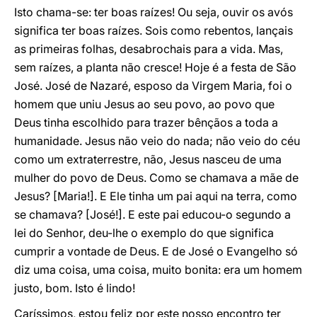
Isto chama-se: ter boas raízes! Ou seja, ouvir os avós
significa ter boas raízes. Sois como rebentos, lançais
as primeiras folhas, desabrochais para a vida. Mas,
sem raízes, a planta não cresce! Hoje é a festa de São
José. José de Nazaré, esposo da Virgem Maria, foi o
homem que uniu Jesus ao seu povo, ao povo que
Deus tinha escolhido para trazer bênçãos a toda a
humanidade. Jesus não veio do nada; não veio do céu
como um extraterrestre, não, Jesus nasceu de uma
mulher do povo de Deus. Como se chamava a mãe de
Jesus? [Maria!]. E Ele tinha um pai aqui na terra, como
se chamava? [José!]. E este pai educou-o segundo a
lei do Senhor, deu-lhe o exemplo do que significa
cumprir a vontade de Deus. E de José o Evangelho só
diz uma coisa, uma coisa, muito bonita: era um homem
justo, bom. Isto é lindo!
Caríssimos, estou feliz por este nosso encontro ter