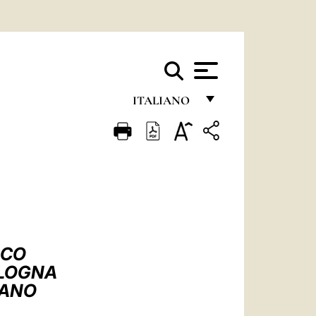
ITALIANO
FRANÇAIS
ENGLISH
ITALIANO
PORTUGUÊS
ESPAÑOL
SCO
DEUTSCH
OLOGNA
IANO
POLSKI