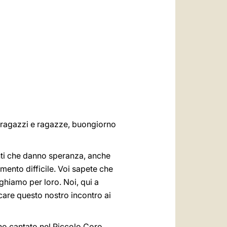
العربيّة
中文
LATINE
o ragazzi e ragazze, buongiorno
anti che danno speranza, anche
ento difficile. Voi sapete che
ghiamo per loro. Noi, qui a
care questo nostro incontro ai
anno cantato nel Piccolo Coro