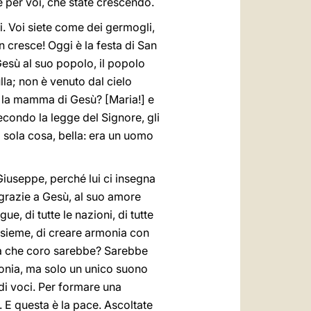
e per voi, che state crescendo.
i. Voi siete come dei germogli,
n cresce! Oggi è la festa di San
Gesù al suo popolo, il popolo
lla; non è venuto dal cielo
 la mamma di Gesù? [Maria!] e
condo la legge del Signore, gli
a sola cosa, bella: era un uomo
Giuseppe, perché lui ci insegna
 grazie a Gesù, al suo amore
, di tutte le nazioni, di tutte
nsieme, di creare armonia con
, ma che coro sarebbe? Sarebbe
onia, ma solo un unico suono
di voci. Per formare una
e. E questa è la pace. Ascoltate