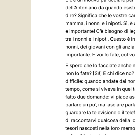
dell’Antoniano da quando esiste.
dire? Significa che le vostre c
mamma, i nonni e i nipoti. Sì, 
e importante! C’è bisogno di lega
tra i nonni e i nipoti. Questo è 
nonni, dei giovani con gli anzi
importante. E voi lo fate, col v
E spero che lo facciate anche ne
non lo fate? [Sì!] E chi dice no
difficile: quando andate dai non
tempo, come si viveva in quel te
fatto due domande: vi piace asc
parlare un po’, ma lasciare par
guardare la televisione o il tel
di raccontarvi qualcosa della lor
tesori nascosti nella loro memo