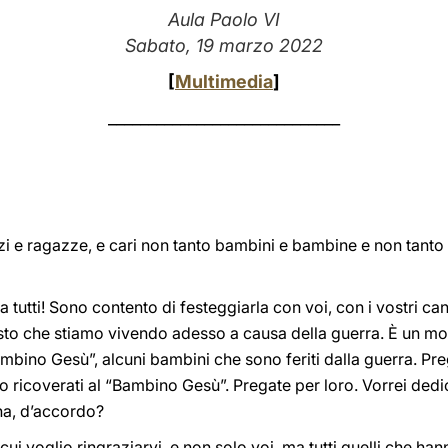
Aula Paolo VI
Sabato, 19 marzo 2022
[
Multimedia
]
_____________________________
i e ragazze, e cari non tanto bambini e bambine e non tant
 tutti! Sono contento di festeggiarla con voi, con i vostri c
esto che stiamo vivendo adesso a causa della guerra. È un mom
ambino Gesù”, alcuni bambini che sono feriti dalla guerra. Pre
o ricoverati al “Bambino Gesù”. Pregate per loro. Vorrei dedi
na, d’accordo?
cui voglio ringraziarvi, e non solo voi, ma tutti quelli che h