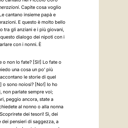
enerazioni
. Capite cosa voglio
. Le cantano insieme papà e
erazioni. E questo è molto bello
 tra gli anziani e i più giovani,
o questo dialogo dei nipoti con i
rlare con i nonni. È
 o non lo fate? [Sì!] Lo fate o
 chiedo una cosa un po’ più
raccontano le storie di quel
!] o sono noiosi? [No!] Io ho
i, non parlate sempre voi;
ri, peggio ancora, state a
 chiedete al nonno o alla nonna
coprirete dei tesori! Sì, dei
e dei pensieri di saggezza, a