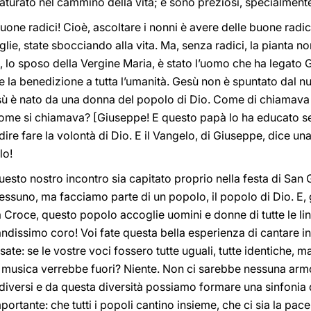
aturato nel cammino della vita; e sono preziosi, specialment
uone radici! Cioè, ascoltare i nonni è avere delle buone radic
glie, state sbocciando alla vita. Ma, senza radici, la pianta no
 lo sposo della Vergine Maria, è stato l’uomo che ha legato 
e la benedizione a tutta l’umanità. Gesù non è spuntato dal nu
esù è nato da una donna del popolo di Dio. Come di chiamava
 come si chiamava? [Giuseppe! E questo papà lo ha educato se
ire fare la volontà di Dio. E il Vangelo, di Giuseppe, dice un
lo!
esto nostro incontro sia capitato proprio nella festa di San 
nessuno, ma facciamo parte di un popolo, il popolo di Dio. E,
roce, questo popolo accoglie uomini e donne di tutte le lingue
ndissimo coro! Voi fate questa bella esperienza di cantare i
nsate: se le vostre voci fossero tutte uguali, tutte identiche
 musica verrebbe fuori? Niente. Non ci sarebbe nessuna arm
diversi e da questa diversità possiamo formare una sinfonia 
mportante: che tutti i popoli cantino insieme, che ci sia la pac