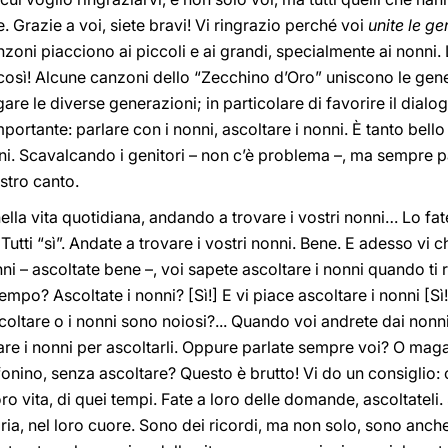
 Grazie a voi, siete bravi! Vi ringrazio perché voi
unite le g
anzoni piacciono ai piccoli e ai grandi, specialmente ai nonni
è così! Alcune canzoni dello “Zecchino d’Oro” uniscono le gen
re le diverse generazioni; in particolare di favorire il dialogo
importante: parlare con i nonni, ascoltare i nonni. È tanto bell
ani. Scavalcando i genitori – non c’è problema –, ma sempre pa
ostro canto.
lla vita quotidiana, andando a trovare i vostri nonni… Lo fate
? Tutti “sì”. Andate a trovare i vostri nonni. Bene. E adesso vi
ni – ascoltate bene –, voi sapete ascoltare i nonni quando ti 
mpo? Ascoltate i nonni? [Sì!] E vi piace ascoltare i nonni [Sì
oltare o i nonni sono noiosi?... Quando voi andrete dai nonn
lare i nonni per ascoltarli. Oppure parlate sempre voi? O maga
efonino, senza ascoltare? Questo è brutto! Vi do un consiglio:
o vita, di quei tempi. Fate a loro delle domande, ascoltateli. S
ria, nel loro cuore. Sono dei ricordi, ma non solo, sono anch