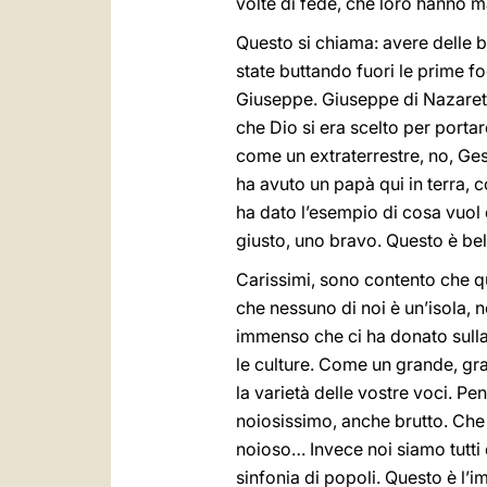
volte di fede, che loro hanno m
Questo si chiama: avere delle b
state buttando fuori le prime fo
Giuseppe. Giuseppe di Nazaret,
che Dio si era scelto per portar
come un extraterrestre, no, G
ha avuto un papà qui in terra,
ha dato l’esempio di cosa vuol d
giusto, uno bravo. Questo è bel
Carissimi, sono contento che qu
che nessuno di noi è un’isola, 
immenso che ci ha donato sulla C
le culture. Come un grande, gra
la varietà delle vostre voci. Pe
noiosissimo, anche brutto. Che
noioso… Invece noi siamo tutti 
sinfonia di popoli. Questo è l’i