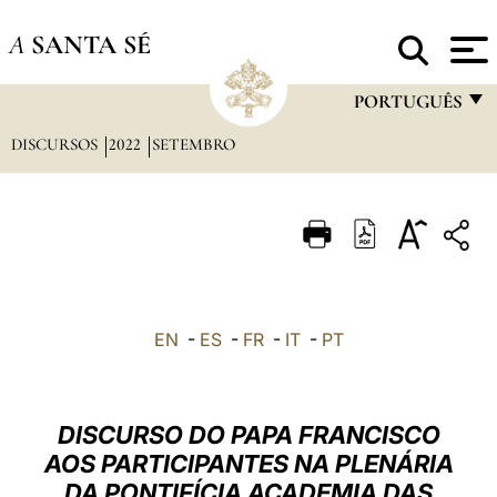
A
SANTA SÉ
PORTUGUÊS
DISCURSOS
2022
SETEMBRO
FRANÇAIS
ENGLISH
ITALIANO
PORTUGUÊS
ESPAÑOL
EN
-
ES
-
FR
-
IT
-
PT
DEUTSCH
POLSKI
DISCURSO DO PAPA FRANCISCO
العربيّة
AOS PARTICIPANTES NA PLENÁRIA
DA PONTIFÍCIA ACADEMIA DAS
中文