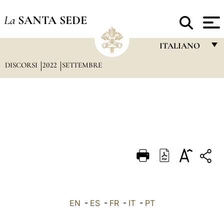
La
SANTA SEDE
ITALIANO
DISCORSI
2022
SETTEMBRE
FRANÇAIS
ENGLISH
ITALIANO
PORTUGUÊS
ESPAÑOL
DEUTSCH
POLSKI
العربيّة
EN
-
ES
-
FR
-
IT
-
PT
中文