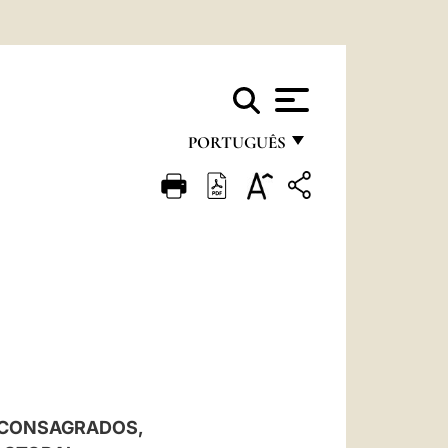
PORTUGUÊS
FRANÇAIS
ENGLISH
ITALIANO
PORTUGUÊS
ESPAÑOL
DEUTSCH
POLSKI
S CONSAGRADOS,