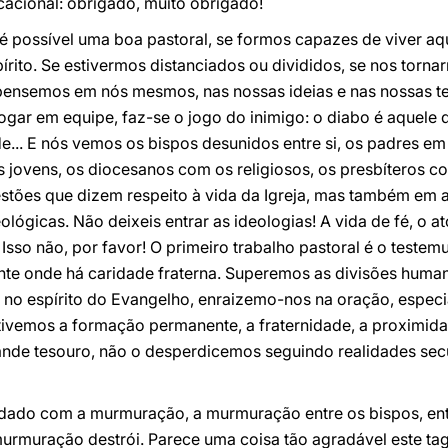
cional: obrigado, muito obrigado!
ó é possível uma boa pastoral, se formos capazes de viver 
rito. Se estivermos distanciados ou divididos, se nos torna
pensemos em nós mesmos, nas nossas ideias e nas nossas teo
gar em equipe, faz-se o jogo do inimigo: o diabo é aquele qu
ade... E nós vemos os bispos desunidos entre si, os padres e
 jovens, os diocesanos com os religiosos, os presbíteros co
tões que dizem respeito à vida da Igreja, mas também em as
ógicas. Não deixeis entrar as ideologias! A vida de fé, o at
. Isso não, por favor! O primeiro trabalho pastoral é o tes
te onde há caridade fraterna. Superemos as divisões humana
no espírito do Evangelho, enraizemo-nos na oração, espec
tivemos a formação permanente, a fraternidade, a proximida
nde tesouro, não o desperdicemos seguindo realidades secu
uidado com a murmuração, a murmuração entre os bispos, entr
 A murmuração destrói. Parece uma coisa tão agradável este t