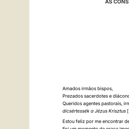
AS CONS
Amados irmãos bispos,
Prezados sacerdotes e diácono
Queridos agentes pastorais, ir
dicsértessék a Jézus Krisztus
Estou feliz por me encontrar d
Foi um momento de graça imens