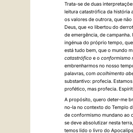
Trata-se de duas interpretaçõ
leitura catastrófica da históri
os valores de outrora, que não
Deus, que «o libertou do derr
de emergência, de campanha. Ma
ingénua do próprio tempo, qu
está tudo bem, que o mundo mu
catastrófico
e o
conformismo
embrenharmos no nosso tempo 
palavras, com
acolhimento
abe
substantivo: profecia. Estamos
profético, mas profecia. Espíri
A propósito, quero deter-me b
no-la no contexto do Templo d
de conformismo mundano ao co
se deve absolutizar nesta terra
temos lido o livro do Apocali