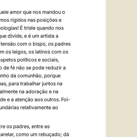
aquele amor que nos mandou o
rmos rígidos nas posições e
logias! É triste quando nos
e divide, e é um artista a
m tensão com o bispo, os padres
m os leigos, os latinos com os
petos políticos e sociais,
o de fé não se pode reduzir a
temunho da comunhão, porque
s, para trabalhar juntos na
ialmente na adoração e na
de e a atenção aos outros. Foi-
ndárias relativamente ao
e os padres, entre as
agarelar, como um rebuçado; dá