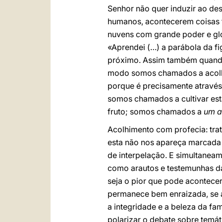
Senhor não quer induzir ao de
humanos, acontecerem coisas t
nuvens com grande poder e gló
«Aprendei (…) a parábola da fi
próximo. Assim também quando v
modo somos chamados a acolhe
porque é precisamente através
somos chamados a cultivar esta
fruto; somos chamados a
um a
Acolhimento com profecia: tra
esta não nos apareça marcada e
de interpelação. E simultaneam
como arautos e testemunhas d
seja o pior que pode acontece
permanece bem enraizada, se a
a integridade e a beleza da fa
polarizar o debate sobre temát