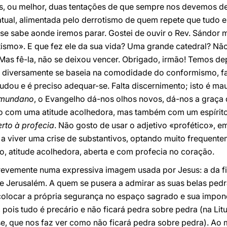
es, ou melhor, duas tentações de que sempre nos devemos d
a atual, alimentada pelo derrotismo de quem repete que tudo 
 se sabe aonde iremos parar. Gostei de ouvir o Rev. Sándor m
otismo». E que fez ele da sua vida? Uma grande catedral? N
s fê-la, não se deixou vencer. Obrigado, irmão! Temos depoi
e diversamente se baseia na comodidade do conformismo, f
dou e é preciso adequar-se. Falta discernimento; isto é mau
 mundano
, o Evangelho dá-nos olhos novos, dá-nos a graça
com uma atitude acolhedora, mas também com um espírito 
rto à profecia
. Não gosto de usar o adjetivo «profético», e
 a viver uma crise de substantivos, optando muito frequente
to, atitude acolhedora, aberta e com profecia no coração.
revemente numa expressiva imagem usada por Jesus: a da fi
e Jerusalém. A quem se pusera a admirar as suas belas ped
locar a própria segurança no espaço sagrado e sua imponê
, pois tudo é precário e não ficará pedra sobre pedra (na Lit
pse, que nos faz ver como não ficará pedra sobre pedra). A