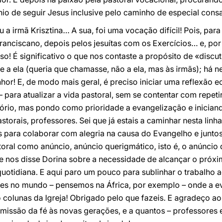
nio de seguir Jesus inclusive pelo caminho de especial cons
u a irmã Krisztina… A sua, foi uma vocação difícil! Pois, par
ranciscano, depois pelos jesuítas com os Exercícios… e, por
so! É significativo o que nos contaste a propósito de «disc
 a ela (queria que chamasse, não a ela, mas às irmãs); há 
or! E, de modo mais geral, é preciso iniciar uma reflexão ec
– para atualizar a vida pastoral, sem se contentar com repe
itório, mas pondo como prioridade a evangelização e inician
storais, professores. Sei que já estais a caminhar nesta linha
s para colaborar com alegria na causa do Evangelho e junto
storal como anúncio, anúncio querigmático, isto é, o anúncio
ue nos disse Dorina sobre a necessidade de alcançar o próx
otidiana. E aqui paro um pouco para sublinhar o trabalho a
res no mundo – pensemos na África, por exemplo – onde a e
o colunas da Igreja! Obrigado pelo que fazeis. E agradeço ao
smissão da fé às novas gerações, e a quantos – professore