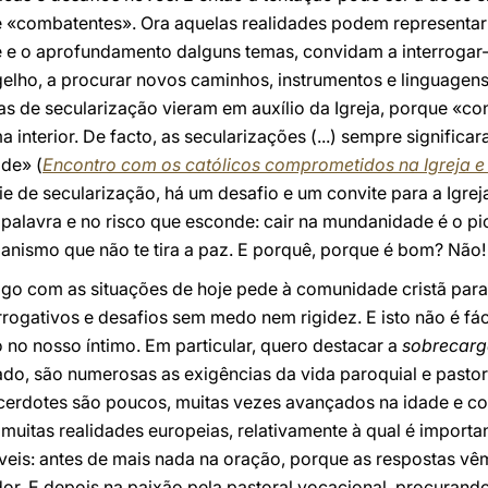
«combatentes». Ora aquelas realidades podem representar 
fé e o aprofundamento dalguns temas, convidam a interroga
elho, a procurar novos caminhos, instrumentos e linguagens
as de secularização vieram em auxílio da Igreja, porque «co
a interior. De facto, as secularizações (...) sempre signific
de» (
Encontro com os católicos comprometidos na Igreja e
e de secularização, há um desafio e um convite para a Igreja
palavra e no risco que esconde: cair na mundanidade é o pi
ismo que não te tira a paz. E porquê, porque é bom? Não! 
go com as situações de hoje pede à comunidade cristã para 
rrogativos e desafios sem medo nem rigidez. E isto não é fáci
no nosso íntimo. Em particular, quero destacar a
sobrecarg
lado, são numerosas as exigências da vida paroquial e pastor
erdotes são poucos, muitas vezes avançados na idade e co
itas realidades europeias, relativamente à qual é importan
áveis: antes de mais nada na oração, porque as respostas v
or. E depois na paixão pela pastoral vocacional, procurand