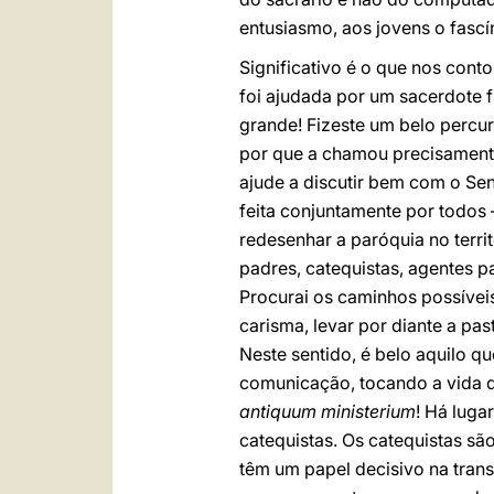
entusiasmo, aos jovens o fascí
Significativo é o que nos conto
foi ajudada por um sacerdote f
grande! Fizeste um belo percur
por que a chamou precisamente
ajude a discutir bem com o Senh
feita conjuntamente por todos 
redesenhar a paróquia no terr
padres, catequistas, agentes pa
Procurai os caminhos possívei
carisma, levar por diante a pa
Neste sentido, é belo aquilo q
comunicação, tocando a vida qu
antiquum ministerium
! Há luga
catequistas. Os catequistas sã
têm um papel decisivo na tran