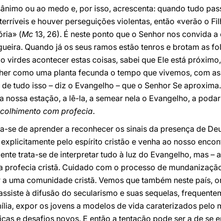
sânimo ou ao medo e, por isso, acrescenta: quando tudo pas
erríveis e houver perseguições violentas, então «verão o F
ria» (
Mc
13, 26). É neste ponto que o Senhor nos convida a o
gueira. Quando já os seus ramos estão tenros e brotam as fo
irdes acontecer estas coisas, sabei que Ele está próximo, 
r como uma planta fecunda o tempo que vivemos, com as 
 de tudo isso – diz o Evangelho – que o Senhor Se aproxim
 nossa estação, a lê-la, a semear nela o Evangelho, a podar
colhimento com profecia
.
ta-se de aprender a reconhecer os sinais da presença de D
xplicitamente pelo espírito cristão e venha ao nosso encon
ente trata-se de interpretar tudo à luz do Evangelho, mas – 
a profecia cristã. Cuidado com o processo de mundanização
r a uma comunidade cristã. Vemos que também neste país, on
ssiste à difusão do secularismo e suas sequelas, frequent
mília, expor os jovens a modelos de vida caraterizados pelo
icas e desafios novos. E então a tentação pode ser a de se 