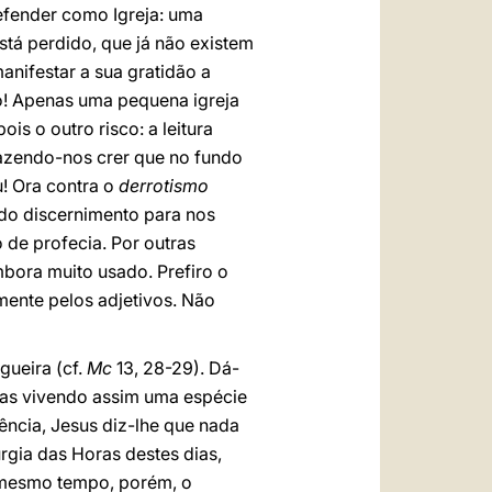
efender como Igreja: uma
está perdido, que já não existem
anifestar a sua gratidão a
ão! Apenas uma pequena igreja
s o outro risco: a leitura
azendo-nos crer que no fundo
! Ora contra o
derrotismo
 do discernimento para nos
de profecia. Por outras
mbora muito usado. Prefiro o
mente pelos adjetivos. Não
gueira (cf.
Mc
13, 28-29). Dá-
ras vivendo assim uma espécie
ncia, Jesus diz-lhe que nada
urgia das Horas destes dias,
o mesmo tempo, porém, o