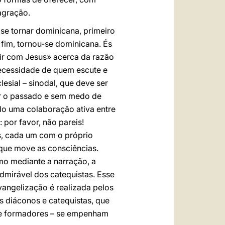
agração.
a se tornar dominicana, primeiro
 fim, tornou-se dominicana. És
utir com Jesus» acerca da razão
necessidade de quem escute e
lesial – sinodal, que deve ser
tir o passado e sem medo de
do uma colaboração ativa entre
: por favor, não pareis!
s, cada um com o próprio
 que move as consciências.
imo mediante a narração, a
dmirável dos catequistas. Esse
vangelização é realizada pelos
s diáconos e catequistas, que
s e formadores – se empenham