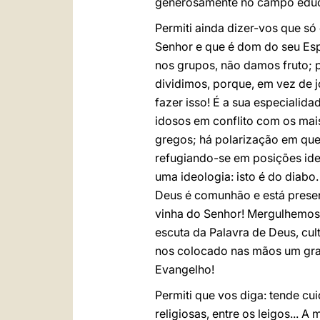
generosamente no campo educa
Permiti ainda dizer-vos que s
Senhor e que é dom do seu Espí
nos grupos, não damos fruto; 
dividimos, porque, em vez de jo
fazer isso! É a sua especialid
idosos em conflito com os mais
gregos; há polarização em ques
refugiando-se em posições ideol
uma ideologia: isto é do diabo
Deus é comunhão e está presen
vinha do Senhor! Mergulhemos 
escuta da Palavra de Deus, cul
nos colocado nas mãos um gra
Evangelho!
Permiti que vos diga: tende c
religiosas, entre os leigos...