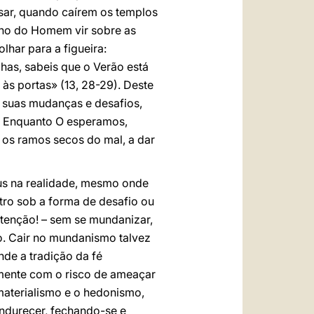
sar, quando caírem os templos
ilho do Homem vir sobre as
lhar para a figueira:
lhas, sabeis que o Verão está
às portas» (13, 28-29). Deste
suas mudanças e desafios,
a. Enquanto O esperamos,
 os ramos secos do mal, a dar
eus na realidade, mesmo onde
tro sob a forma de desafio ou
atenção! – sem se mundanizar,
. Cair no mundanismo talvez
de a tradição da fé
emente com o risco de ameaçar
 materialismo e o hedonismo,
endurecer, fechando-se e