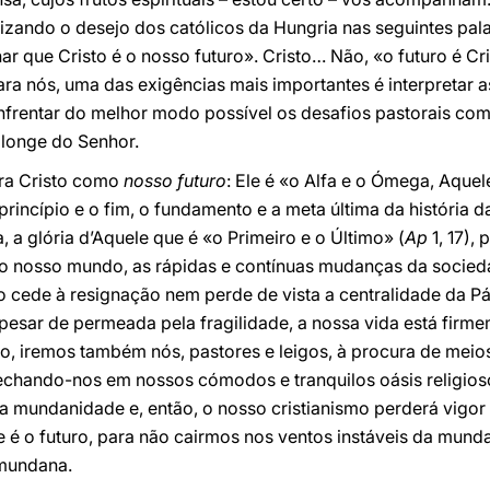
etizando o desejo dos católicos da Hungria nas seguintes pa
que Cristo é o nosso futuro». Cristo… Não, «o futuro é Cri
Para nós, uma das exigências mais importantes é interpretar
frentar do melhor modo possível os desafios pastorais com 
 longe do Senhor.
ara Cristo como
nosso futuro
: Ele é «o Alfa e o Ómega, Aquele
o princípio e o fim, o fundamento e a meta última da históri
, a glória d’Aquele que é «o Primeiro e o Último» (
Ap
1, 17),
o nosso mundo, as rápidas e contínuas mudanças da sociedad
 cede à resignação nem perde de vista a centralidade da Pá
. Apesar de permeada pela fragilidade, a nossa vida está fi
to, iremos também nós, pastores e leigos, à procura de mei
chando-nos em nossos cómodos e tranquilos oásis religio
a mundanidade e, então, o nosso cristianismo perderá vigor
ue é o futuro, para não cairmos nos ventos instáveis da mund
 mundana.