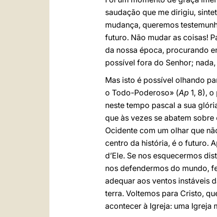
saudação que me dirigiu, sint
mudança, queremos testemunhar 
futuro. Não mudar as coisas! 
da nossa época, procurando en
possível fora do Senhor; nada,
Mas isto é possível olhando p
o Todo-Poderoso» (
Ap
1, 8), 
neste tempo pascal a sua glória
que às vezes se abatem sobre 
Ocidente com um olhar que não
centro da história, é o futuro
d’Ele. Se nos esquecermos dis
nos defendermos do mundo, fe
adequar aos ventos instáveis d
terra. Voltemos para Cristo, q
acontecer à Igreja: uma Igreja