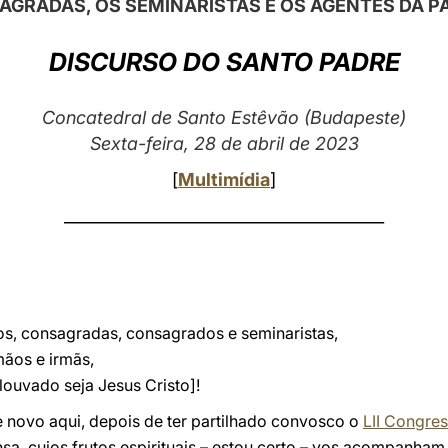
AGRADAS, OS SEMINARISTAS E OS AGENTES DA 
DISCURSO DO SANTO PADRE
Concatedral de Santo Estêvão (Budapeste)
Sexta-feira, 28 de abril de 2023
[
Multimídia
]
________________________________________
s, consagradas, consagrados e seminaristas,
mãos e irmãs,
[louvado seja Jesus Cristo]!
e novo aqui, depois de ter partilhado convosco o
LII Congres
a, cujos frutos espirituais – estou certo – vos acompanham