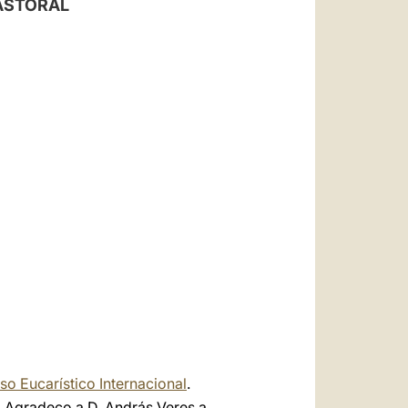
PASTORAL
العربيّة
中文
LATINE
so Eucarístico Internacional
.
. Agradeço a D. András Veres a