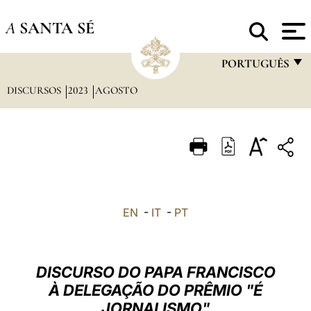
A
SANTA SÉ
PORTUGUÊS
DISCURSOS
2023
AGOSTO
FRANÇAIS
ENGLISH
ITALIANO
PORTUGUÊS
ESPAÑOL
EN
-
IT
-
PT
DEUTSCH
POLSKI
DISCURSO DO PAPA FRANCISCO
العربيّة
À DELEGAÇÃO DO PRÊMIO "É
JORNALISMO"
中文