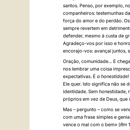
santos. Penso, por exemplo, no
companheiros: testemunhas da 
força do amor e do perdão. Os 
sempre revertem em detrimento
defender, mesmo à custa de gra
Agradeço-vos por isso e honro
encorajo-vos: avançai juntos
Oração, comunidade… E chegam
nos lembrar uma coisa impresci
expectativas. É
a honestidade
Ele quer. Isto significa não se
identidade. Sem honestidade, 
próprios em vez de Deus, que s
Mas – pergunto – como se venc
com uma frase simples e genial
vence o mal com o bem» (
Rm
1