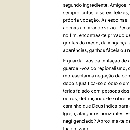
segundo ingrediente. Amigos, n
sempre juntos, e sereis felize
própria vocação. As escolhas i
apenas um grande vazio. Pensai
no fim, encontras-te privado 
grinfas do medo, da vingança e
aparências, ganhos fáceis ou re
E guardai-vos da tentação de a
guardai-vos do regionalismo, 
representam a negação da comu
depois justifica-se o ódio e e
terias falado com pessoas dos 
outros, debruçando-te sobre a
caminho que Deus indica para 
Igreja, alargar os horizontes,
negligenciado? Aproxima-te del
tua amizade.