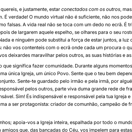
quereis, e justamente, estar
conectados com os outros
, mas
 É verdade! O mundo virtual não é suficiente, não nos pode
o falsas. A vida real não se toca com um dedo no ecrã. É tr
pois de largarem aquele espelho, se olhares para o seu rosto
da e ninguém pode substitui a força de estar juntos, a luz do
s: não vos contenteis com o ecrã onde cada um procura o qu
os deixardes maravilhar pelos outros, as suas histórias e as
 que significa fazer comunidade. Durante alguns momentos,
 uma única Igreja, um único Povo. Sente que o teu bem depe
onjunto. Sente-te guardado pelo irmão e pela irmã, por algu
e responsável pelos outros, parte viva duma grande rede de 
sável. Sim! És indispensável e responsável pela tua Igreja e 
hama a ser protagonista: criador de comunhão, campeão de f
nhos; apoia-vos a Igreja inteira, espalhada por todo o mundo.
m amigos que, das bancadas do Céu, vos impelem para esta