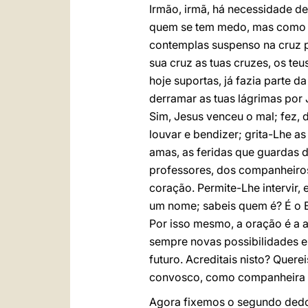
Irmão, irmã, há necessidade d
quem se tem medo, mas como ao
contemplas suspenso na cruz p
sua cruz as tuas cruzes, os teu
hoje suportas, já fazia parte d
derramar as tuas lágrimas por 
Sim, Jesus venceu o mal; fez, d
louvar e bendizer; grita-Lhe a
amas, as feridas que guardas d
professores, dos companheiros,
coração. Permite-Lhe intervir,
um nome; sabeis quem é? É o Es
Por isso mesmo, a oração é a 
sempre novas possibilidades e
futuro. Acreditais nisto? Que
convosco, como companheira 
Agora fixemos o segundo dedo,