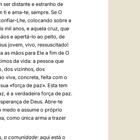
m ser distante e estranho de
 ti e ama-te, sempre. Se O
confiar-Lhe, colocando sobre a
s mil anos, e aquela cruz, que
mãos e apertá-lo ao peito, de
eus jovem, vivo, ressuscitado!
ta as mãos para Ele a fim de O
timos da vida: a pessoa que
, dos vizinhos, dos
o viva, concreta, feita com o
 sua «força de paz». Esta tem
z, é a verdadeira força de paz.
esperança de Deus. Abre-te
 o medo e assume o próprio
ma, como única arma a trazer
s,
a comunidade
: aqui está o