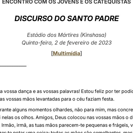
ENCONTRO COM OS JOVENS E OS CATEQUISTAS
DISCURSO DO SANTO PADRE
Estádio dos Mártires (Kinshasa)
Quinta-feira, 2 de fevereiro de 2023
[
Multimídia
]
____________
 vossa dança e as vossas palavras! Estou feliz por ter podi
as vossas mãos levantadas para o céu faziam festa.
urante alguns momentos olhardes, não para mim, mas concr
i nelas os olhos. Amigos, Deus colocou nas vossas mãos o d
 Irmão, irmã, as tuas mãos parecem-te pequenas e frágeis, v
zer-te notar uma coisa: todas as mãos são semelhantes, mas