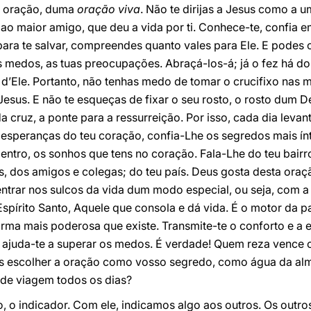
e oração, duma
oração viva
. Não te dirijas a Jesus como a u
 maior amigo, que deu a vida por ti. Conhece-te, confia em
ara te salvar, compreendes quanto vales para Ele. E podes 
s medos, as tuas preocupações. Abraçá-los-á; já o fez há doi
a d’Ele. Portanto, não tenhas medo de tomar o crucifixo nas 
Jesus. E não te esqueças de fixar o seu rosto, o rosto dum D
a cruz, a ponte para a ressurreição. Por isso, cada dia levan
s esperanças do teu coração, confia-Lhe os segredos mais ín
entro, os sonhos que tens no coração. Fala-Lhe do teu bairro
 dos amigos e colegas; do teu país. Deus gosta desta oraçã
 entrar nos sulcos da vida dum modo especial, ou seja, com a
pírito Santo, Aquele que consola e dá vida. É o motor da pa
arma mais poderosa que existe. Transmite-te o conforto e a 
 ajuda-te a superar os medos. É verdade! Quem reza vence
reis escolher a oração como vosso segredo, como água da al
de viagem todos os dias?
 o indicador. Com ele, indicamos algo aos outros. Os outro