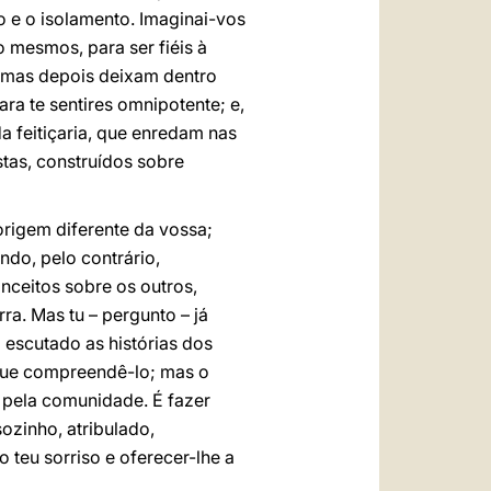
o e o isolamento. Imaginai-vos
 mesmos, para ser fiéis à
s, mas depois deixam dentro
ra te sentires omnipotente; e,
 feitiçaria, que enredam nas
stas, construídos sobre
origem diferente da vossa;
do, pelo contrário,
ceitos sobre os outros,
ra. Mas tu – pergunto – já
 escutado as histórias dos
 que compreendê-lo; mas o
 pela comunidade. É fazer
ozinho, atribulado,
 teu sorriso e oferecer-lhe a