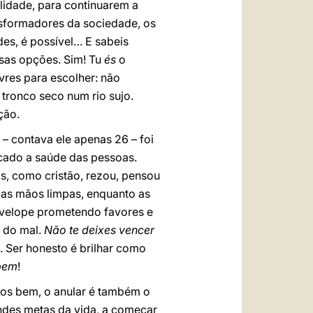
ilidade, para continuarem a
nsformadores da sociedade, os
es, é possível… E sabeis
sas opções. Sim! Tu
és
o
vres para escolher: não
 tronco seco num rio sujo.
ção.
 contava ele apenas 26 – foi
cado a saúde das pessoas.
as, como cristão, rezou, pensou
r as mãos limpas, enquanto as
envelope prometendo favores e
o do mal.
Não te deixes vencer
e. Ser honesto é brilhar como
bem
!
mos bem, o anular é também o
andes metas da vida, a começar