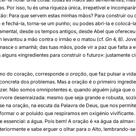
. Por isso, tu és uma riqueza única, irrepetível e incomparáv
tão: Para que servem estas minhas mãos? Para construir ou de
 e fechá-la, torna-se um punho; ou podes abri-la e colocá-l
damental, desde os tempos antigos, desde Abel que oferece
m levantou a mão contra o irmão e o matou (cf.
Gn
4, 8). Jo
 nasce o amanhã; das tuas mãos, pode vir a paz que falta a 
alguns «ingredientes para construir o futuro»: justamente c
imo do coração, corresponde
a oração
, que faz pulsar a vi
e concreta dos problemas. Mas a oração é o primeiro ingredi
er. Não somos omnipotentes e, quando alguém julga que o é
vore desenraizada: mesmo que seja grande e robusta, sozin
se na oração, na escuta da Palavra de Deus, que nos permit
sformar o ar poluído que respiramos em oxigénio vivificante.
 essencial: a água. Pois bem! A oração é «a água da alma»: 
eriormente e sabe erguer o olhar para o Alto, lembrando-se 