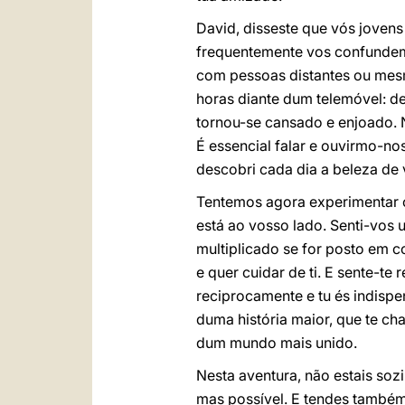
David, disseste que vós jovens 
frequentemente vos confundem.
com pessoas distantes ou mesm
horas diante dum telemóvel: de
tornou-se cansado e enjoado. Na
É essencial falar e ouvirmo-no
descobri cada dia a beleza de v
Tentemos agora experimentar o
está ao vosso lado. Senti-vos
multiplicado se for posto em c
e quer cuidar de ti. E sente-t
reciprocamente e tu és indispen
duma história maior, que te c
dum mundo mais unido.
Nesta aventura, não estais sozi
mas possível. E tendes també