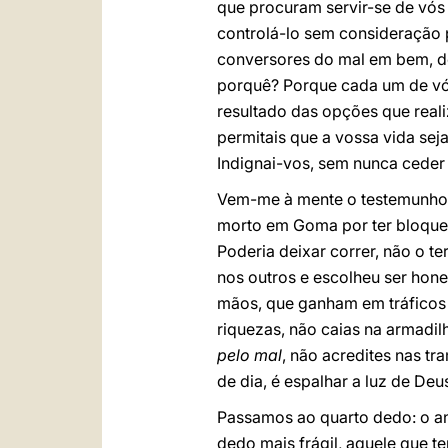
que procuram servir-se de vós 
controlá-lo sem consideração
conversores do mal em bem, do
porquê? Porque cada um de vó
resultado das opções que reali
permitais que a vossa vida seja
Indignai-vos, sem nunca ceder
Vem-me à mente o testemunho d
morto em Goma por ter bloquea
Poderia deixar correr, não o t
nos outros e escolheu ser hone
mãos, que ganham em tráficos 
riquezas, não caias na armadil
pelo mal
, não acredites nas tr
de dia, é espalhar a luz de Deu
Passamos ao quarto dedo: o an
dedo mais frágil, aquele que t