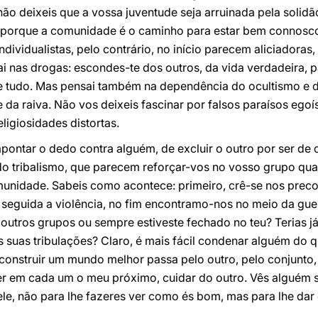
ão deixeis que a vossa juventude seja arruinada pela solidã
s, porque a comunidade é o caminho para estar bem connosco
ndividualistas, pelo contrário, no início parecem aliciadora
 nas drogas: escondes-te dos outros, da vida verdadeira, pa
de tudo. Mas pensai também na dependência do ocultismo e da
 da raiva. Não vos deixeis fascinar por falsos paraísos egoí
ligiosidades distortas.
pontar o dedo contra alguém, de excluir o outro por ser de 
do tribalismo, que parecem reforçar-vos no vosso grupo quan
nidade. Sabeis como acontece: primeiro, crê-se nos precon
m seguida a violência, no fim encontramo-nos no meio da guer
outros grupos ou sempre estiveste fechado no teu? Terias já
s suas tribulações? Claro, é mais fácil condenar alguém do
construir um mundo melhor passa pelo outro, pelo conjunto,
 ver em cada um o meu próximo, cuidar do outro. Vês alguém s
e, não para lhe fazeres ver como és bom, mas para lhe dar o