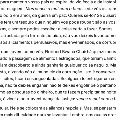
para manter o vosso país na espiral da violência e da instab
 por ninguém.
Mas vence o mal com o bem
: sede vós os tra
 ódio em amor, da guerra em paz. Quereis sê-lo? Se quiserd
s tem um tesouro que ninguém vos pode roubar: são as vos
zas, e sempre podes escolher a coisa certa a fazer. Somos li
 arrastada pela torrente poluída, não vos deixeis levar como
 aos aliciamentos persuasivos, mas envenenados, da corrup
um jovem como vós, Floribert Bwana Chui: há quinze anos –
do a passagem de alimentos estragados, que teriam danifi
eriam descoberto e ainda ganharia qualquer coisa naquilo. M
sto, dizendo não à imundície da corrupção. Isto é conserva
ilícitos, ficam ensanguentadas. Se alguém te entregar um 
ha, não te deixes enganar, não te deixes engolir pelo pântan
amoias obscuras do dinheiro, que te fazem precipitar na noit
s, é viver a bem-aventurança da justiça:
vence o mal com o 
ular. Nele se colocam as alianças nupciais. Mas, se pensar
em mais dificuldade para se levantar. Lembra-nos que as gr