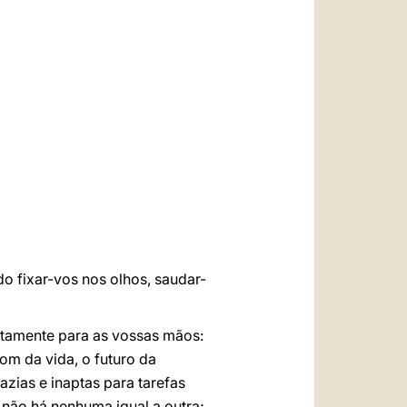
العربيّة
中文
LATINE
do fixar-vos nos olhos, saudar-
etamente para as vossas mãos:
om da vida, o futuro da
azias e inaptas para tarefas
 não há nenhuma igual a outra;