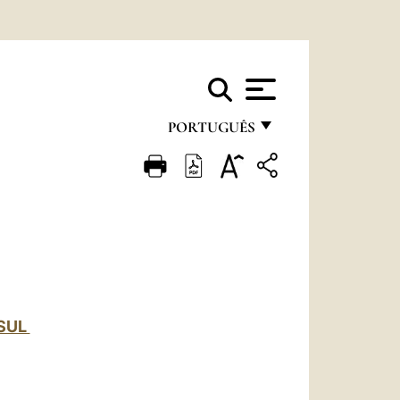
PORTUGUÊS
FRANÇAIS
ENGLISH
ITALIANO
PORTUGUÊS
ESPAÑOL
 SUL
DEUTSCH
POLSKI