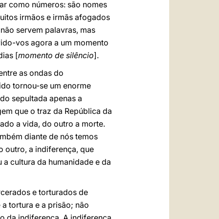
 mar como números: são nomes
muitos irmãos e irmãs afogados
 não servem palavras, mas
onvido-vos agora a um momento
ias [
momento de silêncio
].
entre as ondas do
ndido tornou-se um enorme
ando sepultada apenas a
iagem que o traz da República da
ado a vida, do outro a morte.
também diante de nós temos
outro, a indiferença, que
u a cultura da humanidade e da
cerados e torturados de
 tortura e a prisão; não
o da indiferença. A indiferença