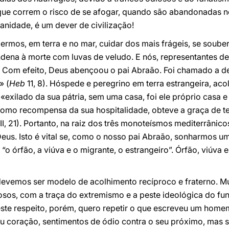
 que correm o risco de se afogar, quando são abandonadas 
anidade, é um dever de civilização!
mos, em terra e no mar, cuidar dos mais frágeis, se souber
dena à morte com luvas de veludo. E nós, representantes de
 Com efeito, Deus abençoou o pai Abraão. Foi chamado a dei
» (
Heb
11, 8). Hóspede e peregrino em terra estrangeira, ac
 «exilado da sua pátria, sem uma casa, foi ele próprio casa e
 «como recompensa da sua hospitalidade, obteve a graça de 
 II, 21). Portanto, na raiz dos três monoteísmos mediterrâni
eus. Isto é vital se, como o nosso pai Abraão, sonharmos u
“o órfão, a viúva e o migrante, o estrangeiro”. Órfão, viúva 
devemos ser modelo de acolhimento recíproco e fraterno. Mu
giosos, com a traça do extremismo e a peste ideológica do 
este respeito, porém, quero repetir o que escreveu um home
u coração, sentimentos de ódio contra o seu próximo, mas 