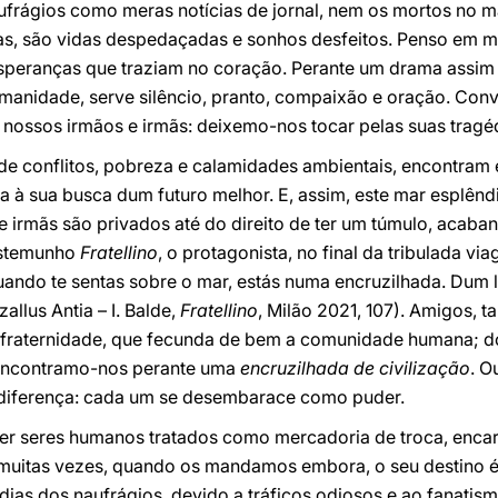
ufrágios como meras notícias de jornal, nem os mortos no
rias, são vidas despedaçadas e sonhos desfeitos. Penso em 
speranças que traziam no coração. Perante um drama assim
 humanidade, serve silêncio, pranto, compaixão e oração. C
nossos irmãos e irmãs: deixemo-nos tocar pelas suas tragéd
e conflitos, pobreza e calamidades ambientais, encontram 
sa à sua busca dum futuro melhor. E, assim, este mar esplê
e irmãs são privados até do direito de ter um túmulo, acab
estemunho
Fratellino
, o protagonista, no final da tribulada v
uando te sentas sobre o mar, estás numa encruzilhada. Dum l
allus Antia – I. Balde,
Fratellino
, Milão 2021, 107). Amigos, 
 fraternidade, que fecunda de bem a comunidade humana; do 
 Encontramo-nos perante uma
encruzilhada de civilização
. O
 indiferença: cada um se desembarace como puder.
r seres humanos tratados como mercadoria de troca, encar
muitas vezes, quando os mandamos embora, o seu destino é a
dias dos naufrágios, devido a tráficos odiosos e ao fanatism