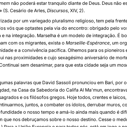
omem
não poderá estar tranquilo diante de Deus. Deus não e
 (S. Cesário de Arles,
Discursos
, XIV, 2).
zada por um variegado pluralismo religioso, tem pela frent
dos vós que optastes pela via do encontro: obrigado pelo v
e na integração. Marselha é um modelo de integração. É bo
lham com os migrantes, exista o
Marseille-Espérance
, um org
nidade e a convivência pacífica. Olhemos para os pioneiros
qui nas proximidades e cujo sexagésimo aniversário de mort
 Continuai sem desanimar, para que esta cidade seja um
mosa
lgumas palavras que David Sassoli pronunciou em Bari, por 
dad, na Casa da Sabedoria do Califa Al Ma'mun, encontrava
sagrados e os filósofos gregos. Hoje todos, crentes e laicos
ntinuarmos, juntos, a combater os ídolos, derrubar muros, co
undidade o nosso tempo e amá-lo ainda mais quando é difíci
em que nos debruçamos sobre o nosso destino. Cesse o med
..) Para a União Europeia e para todos nós, está em jogo a n