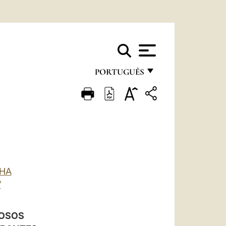
PORTUGUÊS
FRANÇAIS
ENGLISH
ITALIANO
PORTUGUÊS
ESPAÑOL
LHA
”
DEUTSCH
POLSKI
IOSOS