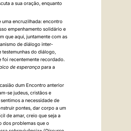
scuta a sua oração, enquanto
e uma encruzilhada: encontro
osso empenhamento solidário e
m que aqui, juntamente com as
anismo de diálogo inter-
 e testemunhas do diálogo,
e foi recentemente recordado.
ico de esperança
para a
ocasião dum Encontro anterior
m-se judeus, cristãos e
, sentimos a necessidade de
nstruir pontes, dar corpo a um
l de amar, creio que seja a
o dos problemas que o
ossa sobrevivência» (
Discurso