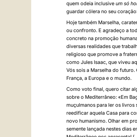
quem odeia inclusive
um só h
guardar cólera no seu coração»
Hoje também Marselha, carateri
ou confronto. E agradeço a to
concreto na promoção humana 
diversas realidades que traba
religioso que promove a frater
como Jules Isaac, que viveu a
Vós sois a Marselha do futuro.
França, a Europa e o mundo.
Como voto final, quero citar a
sobre o Mediterrâneo: «Em Bag
muçulmanos para ler os livros 
reedificar aquela Casa para co
novo humanismo. Olhar em prof
semente lançada nestes dias 
Mediterrâneo nos apresenta! (.