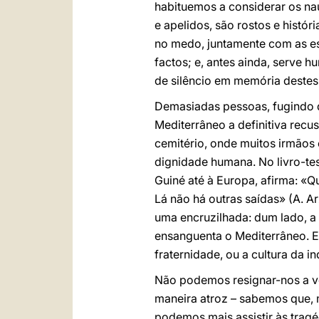
habituemos a considerar os na
e apelidos, são rostos e histó
no medo, juntamente com as e
factos; e, antes ainda, serve
de silêncio em memória destes 
Demasiadas pessoas, fugindo d
Mediterrâneo a definitiva recu
cemitério, onde muitos irmãos 
dignidade humana. No livro-t
Guiné até à Europa, afirma: «Q
Lá não há outras saídas» (A. Arz
uma encruzilhada: dum lado, a
ensanguenta o Mediterrâneo.
fraternidade, ou a cultura da
Não podemos resignar-nos a ve
maneira atroz – sabemos que, 
podemos mais assistir às tragé