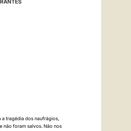
GRANTES
العربيّة
中文
LATINE
 a tragédia dos naufrágios,
e não foram salvos. Não nos