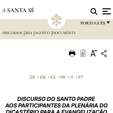
A
SANTA SÉ
PORTUGUÊS
DISCURSOS
2024
AGOSTO
DOCUMENTS
FRANÇAIS
ENGLISH
ITALIANO
PORTUGUÊS
ESPAÑOL
DE
-
EN
-
ES
-
FR
-
IT
-
PT
DEUTSCH
POLSKI
DISCURSO DO SANTO PADRE
العربيّة
AOS PARTICIPANTES DA PLENÁRIA DO
DICASTÉRIO PARA A EVANGELIZAÇÃO
中文