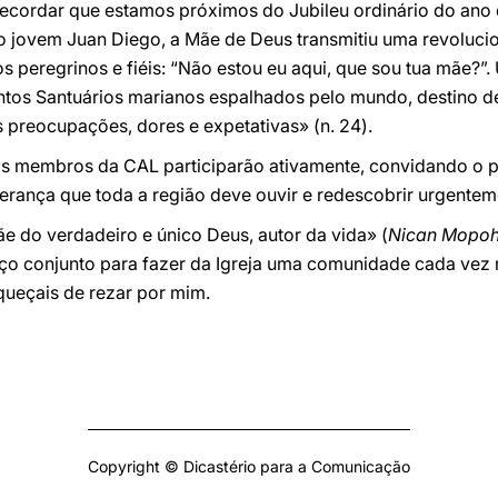
 recordar que estamos próximos do Jubileu ordinário do ano
o jovem Juan Diego, a Mãe de Deus transmitiu uma revoluc
 os peregrinos e fiéis: “Não estou eu aqui, que sou tua mãe
ntos Santuários marianos espalhados pelo mundo, destino d
 preocupações, dores e expetativas» (n. 24).
os membros da CAL participarão ativamente, convidando o p
ança que toda a região deve ouvir e redescobrir urgentem
e do verdadeiro e único Deus, autor da vida» (
Nican Mopo
rço conjunto para fazer da Igreja uma comunidade cada vez 
squeçais de rezar por mim.
Copyright © Dicastério para a Comunicação