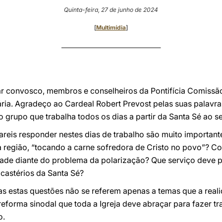
Quinta-feira, 27 de junho de 2024
[
Multimídia
]
________________________________________
r convosco, membros e conselheiros da Pontifícia Comissão
ária. Agradeço ao Cardeal Robert Prevost pelas suas palavr
grupo que trabalha todos os dias a partir da Santa Sé ao ser
areis responder nestes dias de trabalho são muito importan
 região, “tocando a carne sofredora de Cristo no povo”? C
dade diante do problema da polarização? Que serviço deve p
castérios da Santa Sé?
s estas questões não se referem apenas a temas que a reali
reforma sinodal que toda a Igreja deve abraçar para fazer t
o.