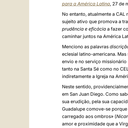
para a América Latina
, 27 de 
No entanto, atualmente a CAL
sujeito ativo que promova a t
prudência e eficácia
a fazer c
caminhar juntos na América Lat
Menciono as palavras
discriçã
eclesial latino-americana. Mas
envio e no serviço missionári
tanto na Santa Sé como no CE
indiretamente a Igreja na Amér
Neste sentido, providencialme
em San Juan Diego. Como sabe
sua erudição, pela sua capacid
Guadalupe comove-se porque el
carregado aos ombros» (
Nica
amor e proximidade que a Virge