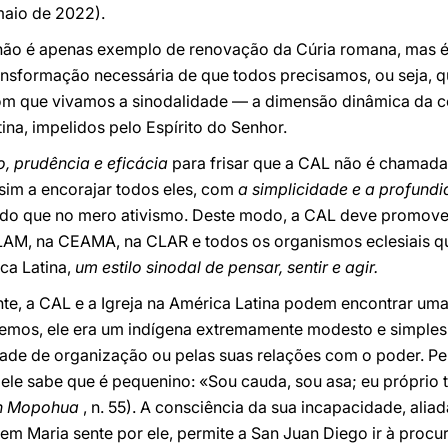
maio de 2022).
 não é apenas exemplo de renovação da Cúria romana, mas
ransformação necessária de que todos precisamos, ou seja,
om que vivamos a sinodalidade — a dimensão dinâmica da 
ina, impelidos pelo Espírito do Senhor.
o, prudência e eficácia
para frisar que a CAL não é chamada a
 sim a encorajar todos eles, com
a simplicidade e a profund
o do que no mero ativismo. Deste modo, a CAL deve promover
LAM, na CEAMA, na CLAR e todos os organismos eclesiais qu
ica Latina,
um estilo sinodal de pensar, sentir e agir.
nte, a CAL e a Igreja na América Latina podem encontrar uma
mos, ele era um indígena extremamente modesto e simples.
ade de organização ou pelas suas relações com o poder. Pel
e sabe que é pequenino: «Sou cauda, sou asa; eu próprio t
n Mopohua
, n. 55). A consciência da sua incapacidade, ali
m Maria sente por ele, permite a San Juan Diego ir à procu