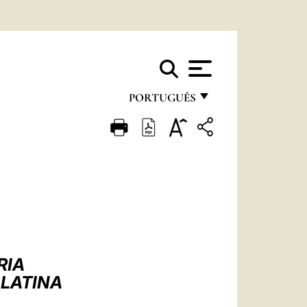
PORTUGUÊS
FRANÇAIS
ENGLISH
ITALIANO
PORTUGUÊS
ESPAÑOL
DEUTSCH
RIA
 LATINA
POLSKI