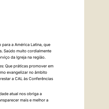
العربيّة
中文
LATINE
 para a América Latina, que
as. Saúdo muito cordialmente
viço da Igreja na região.
tes: Que práticas promover em
omo evangelizar no âmbito
restar a CAL às Conferências
dade atual nos obriga a
ransparecer mais e melhor a