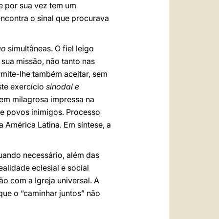
ue por sua vez tem um
ncontra o sinal que procurava
ão
simultâneas. O fiel leigo
sua missão, não tanto nas
rmite-lhe também aceitar, sem
ste exercício
sinodal e
gem milagrosa impressa na
re povos inimigos. Processo
 América Latina. Em síntese, a
uando necessário, além das
alidade eclesial e social
o com a Igreja universal. A
que o “caminhar juntos” não