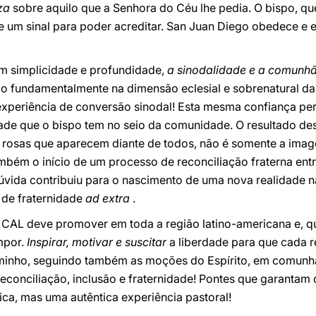
za
sobre aquilo que a Senhora do Céu lhe pedia. O bispo, q
e um sinal para poder acreditar. San Juan Diego obedece e e
m simplicidade e profundidade,
a sinodalidade e a comunh
o fundamentalmente na dimensão eclesial e sobrenatural da 
 experiência de conversão sinodal! Esta mesma confiança pe
ade que o bispo tem no seio da comunidade. O resultado de
 rosas que aparecem diante de todos, não é somente a ima
mbém o início de um processo de reconciliação fraterna ent
vida contribuiu para o nascimento de uma nova realidade na
 de fraternidade
ad extra
.
 CAL deve promover em toda a região latino-americana e, q
mpor.
Inspirar, motivar e suscitar
a liberdade para que cada re
aminho, seguindo também as moções do Espírito, em comunhã
econciliação, inclusão e fraternidade! Pontes que garantam 
ca, mas uma autêntica experiência pastoral!