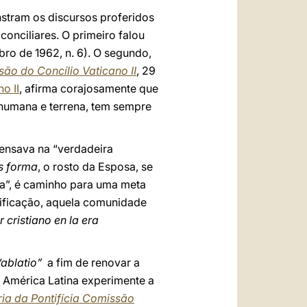
tram os discursos proferidos
conciliares. O primeiro falou
ubro de 1962, n. 6). O segundo,
ão do Concílio Vaticano II
, 29
o II
, afirma corajosamente que
 humana e terrena, tem sempre
pensava na “verdadeira
is forma
, o rosto da Esposa, se
iva”, é caminho para uma meta
urificação, aquela comunidade
r cristiano en la era
“ablatio”
a fim de renovar a
a América Latina experimente a
ia da Pontifícia Comissão