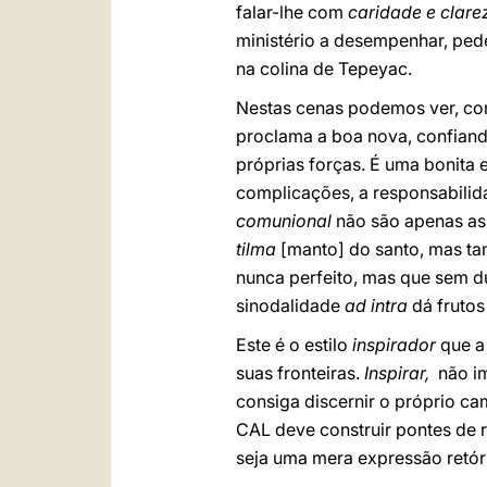
falar-lhe com
caridade e clare
ministério a desempenhar, ped
na colina de Tepeyac.
Nestas cenas podemos ver, co
proclama a boa nova, confiand
próprias forças. É uma bonita
complicações, a responsabilid
comunional
não são apenas as
tilma
[manto] do santo, mas ta
nunca perfeito, mas que sem dú
sinodalidade
ad intra
dá frutos
Este é o estilo
inspirador
que a
suas fronteiras.
Inspirar,
não i
consiga discernir o próprio c
CAL deve construir pontes de r
seja uma mera expressão retóri