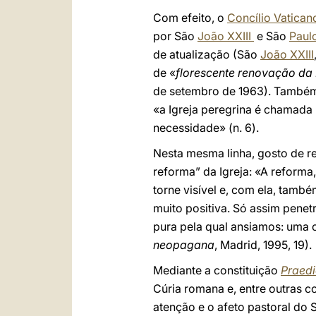
Com efeito, o
Concílio Vaticano
por São
João XXIII
e São
Paul
de atualização (São
João XXIII
de «
florescente renovação da 
de setembro de 1963). També
«a Igreja peregrina é chamada 
necessidade» (n. 6).
Nesta mesma linha, gosto de re
reforma” da Igreja: «A reforma
torne visível e, com ela, tamb
muito positiva. Só assim penet
pura pela qual ansiamos: uma c
neopagana
, Madrid, 1995, 19).
Mediante a constituição
Praedi
Cúria romana e, entre outras c
atenção e o afeto pastoral do 