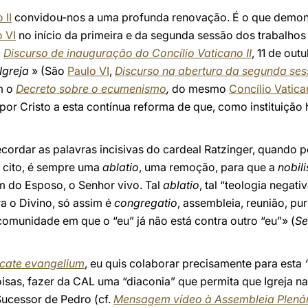
 II
convidou-nos a uma profunda renovação. É o que demons
o VI
no início da primeira e da segunda sessão dos trabalhos 
,
Discurso de inauguração do Concílio Vaticano II
, 11 de out
Igreja
» (São
Paulo VI
,
Discurso na abertura da segunda sess
m o
Decreto sobre o ecumenismo
,
do mesmo
Concílio Vatican
por Cristo a esta contínua reforma de que, como instituição
cordar as palavras incisivas do cardeal Ratzinger, quando 
, cito, é sempre uma
ablatio
, uma remoção, para que a
nobil
ém do Esposo, o Senhor vivo. Tal
ablatio
, tal “teologia negat
ra o Divino, só assim é
congregatio
, assembleia, reunião, p
omunidade em que o “eu” já não está contra outro “eu”» (
Se
cate evangelium
, eu quis colaborar precisamente para esta
oisas, fazer da CAL uma “diaconia” que permita que Igreja n
Sucessor de Pedro (cf.
Mensagem vídeo à Assembleia Plenár