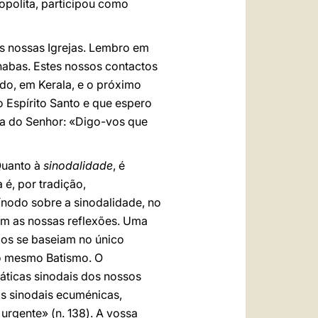
opolita, participou como
as nossas Igrejas. Lembro em
rnabas. Estes nossos contactos
ado, em Kerala, e o próximo
o Espírito Santo e que espero
ia do Senhor: «Digo-vos que
Quanto à
sinodalidade
, é
 é, por tradição,
Sínodo sobre a sinodalidade, no
am as nossas reflexões. Uma
os se baseiam no único
do mesmo Batismo. O
áticas sinodais dos nossos
s sinodais ecuménicas,
urgente» (n. 138). A vossa