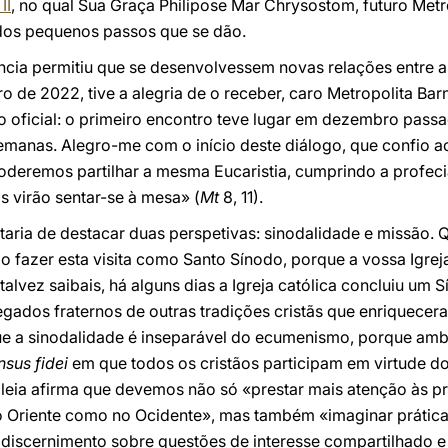
II
, no qual Sua Graça Philipose Mar Chrysostom, futuro Metr
dos pequenos passos que se dão.
ência permitiu que se desenvolvessem novas relações entre 
 de 2022, tive a alegria de o receber, caro Metropolita Ba
o oficial: o primeiro encontro teve lugar em dezembro pass
emanas. Alegro-me com o início deste diálogo, que confio a
oderemos partilhar a mesma Eucaristia, cumprindo a profec
s virão sentar-se à mesa» (
Mt
8, 11).
taria de destacar duas perspetivas: sinodalidade e missão. 
do fazer esta visita como Santo Sínodo, porque a vossa Igreja
alvez saibais, há alguns dias a Igreja católica concluiu um 
gados fraternos de outras tradições cristãs que enriquecer
ue a sinodalidade é inseparável do ecumenismo, porque amb
nsus fidei
em que todos os cristãos participam em virtude 
leia afirma que devemos não só «prestar mais atenção às pr
o Oriente como no Ocidente», mas também «imaginar prática
 discernimento sobre questões de interesse compartilhado e 