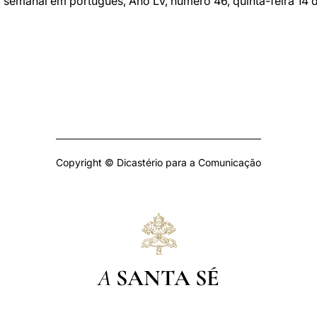
o semanal em português, Ano LV, número 46, quinta-feira 14 
Copyright © Dicastério para a Comunicação
A
SANTA SÉ