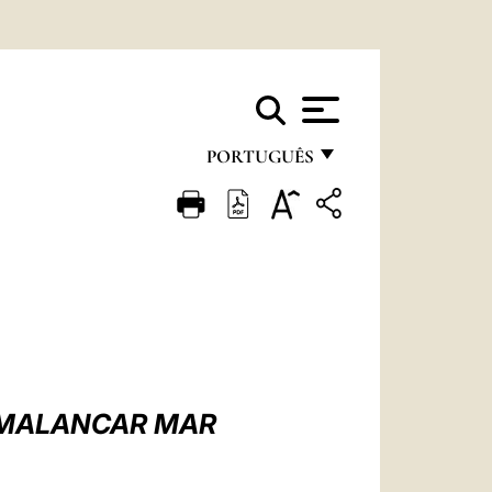
PORTUGUÊS
FRANÇAIS
ENGLISH
ITALIANO
PORTUGUÊS
ESPAÑOL
DEUTSCH
-MALANCAR MAR
POLSKI