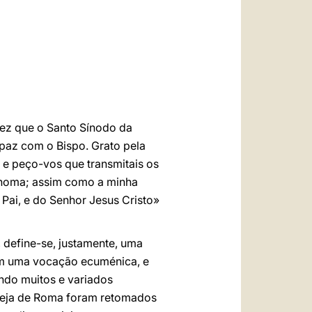
العربيّة
中文
LATINE
 vez que o Santo Sínodo da
 paz com o Bispo. Grato pela
 e peço-vos que transmitais os
Thoma; assim como a minha
 Pai, e do Senhor Jesus Cristo»
, define-se, justamente, uma
tem uma vocação ecuménica, e
do muitos e variados
Igreja de Roma foram retomados