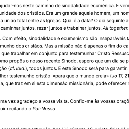
e ajudar-nos neste caminho de sinodalidade ecuménica. E ve
a unidade dos cristãos. Era um grande aquele homem, um hom
 união total entre as Igrejas. Qual é a data? O dia seguinte ao
caminhar juntos, rezar juntos e trabalhar juntos.
All together.
. Com efeito, sinodalidade e ecumenismo são inseparávei
emunho dos cristãos. Mas a missão não é apenas o fim do 
 que trabalhar em conjunto para testemunhar Cristo Ressusc
omo propôs o nosso recente Sínodo, espero que um dia se 
ção (cf.
ibid
.), todos juntos. E este Sínodo será para garantir, 
hor testemunho cristão, «para que o mundo creia» (
Jo
17, 
a, que traz em si esta dimensão missionária, pode oferecer 
uma vez agradeço a vossa visita. Confio-me às vossas oraç
uir recitando o
Pai-Nosso
.