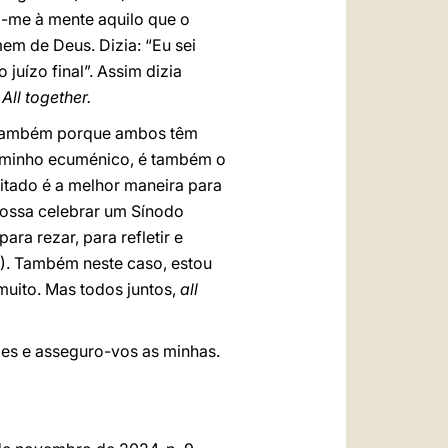
m-me à mente aquilo que o
em de Deus. Dizia: “Eu sei
 juízo final”. Assim dizia
 All together.
s também porque ambos têm
caminho ecuménico, é também o
itado é a melhor maneira para
possa celebrar um Sínodo
para rezar, para refletir e
21). Também neste caso, estou
muito. Mas todos juntos,
all
ões e asseguro-vos as minhas.