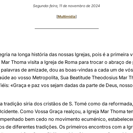
Segunda-feira, 11 de novembro de 2024
[
Multimídia
]
___________________________________________
gria na longa história das nossas Igrejas, pois é a primeira
r Mar Thoma visita a Igreja de Roma para trocar o abraço de
 palavras de amizade, dou as boas-vindas a cada um de vós
aúde ao vosso Metropolita, Sua Beatitude Theodosius Mar 
fiéis: «Graça e paz vos sejam dadas da parte de Deus, nosso
 da tradição síria dos cristãos de S. Tomé como da reformada
e Ocidente. Como Vossa Graça realçou, a Igreja Mar Thoma 
 empenhado bem cedo no movimento ecuménico, estabelecen
ãos de diferentes tradições. Os primeiros encontros com a 