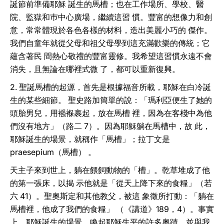
誕節前準備耶穌 誕生的馬槽；也在工作場所、學校、醫
院、監獄和巿中心廣場，繼續這習 慣。豐富的想像力和創
意，常常體現於各色各樣的材料，造出美麗小巧的 傑作。
我們自童年就從父母和祖父母學到這充滿歡樂的傳統；它
蘊含著民 間熱心敬禮的豐富靈修。我希望這習慣永遠不會
消失，且無論在哪裡式微 了，都可以重新復興。
2. 聖誕馬槽的起源，首先是根據福音所載，耶穌在白冷誕
生的某些細節。 聖史路加簡單的說：「瑪利亞便生了她的
頭胎男兒，用襁褓裹起，放在馬槽 裡，因為在客棧中為他
們沒有地方」（路二 7）。因為耶穌躺在馬槽中，故 此，
耶穌誕生的場景，就稱作「馬槽」；拉丁文是
praesepium（馬槽） 。
天主子來到世上，躺在餵飼動物的「槽」。乾草堆成了他
的第一張床，以揭 示他就是「從天上降下來的食糧」（若
六 41）。聖奧斯定和其他教父，被這 象徵所打動：「躺在
馬槽裡，他成了我們的食糧」 （《講道》189，4）。事實
上，耶穌誕生的場景，喚起耶穌生平的許多奧蹟，並與我