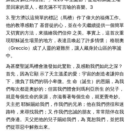
景回家的眾人，都充滿不可言喻的喜樂。3
3. 聖方濟以這簡單的標記（馬槽）作了偉大的福傳工作。
他的教導感動了 基督徒的心，並在今天繼續提供一個簡單
又切實的方法，來描繪我們信仰 之美。事實上，這首次重
現耶穌誕生場景的地方，表達且喚起了許多情懷； 格朝奧
（Greccio）成了人靈的避難所，讓人藏身於山區的寧謐
中。
為甚麼聖誕馬槽會激發如此驚歎，及感動我們如此之深？
首先，因為它顯 示了天主溫柔的愛：宇宙的創造者謙抑自
下，擔負了我們的弱小卑微。生 命（誕生）的恩賜，為我
們每次都是奧妙的；但當我們體會到瑪利亞所生 的兒子，
就是每個生命的泉源，亦滋養著每個生命，就更覺奇妙。
天主把 耶穌賜給我們，作我們的兄弟；他在我們徬徨和迷
路時，來尋找我們；又 作我們忠誠的朋友，常常陪伴在我
們身邊。天父把他的兒子賜給我們，為 寬恕我們，並把我
們從罪惡中解救出來。