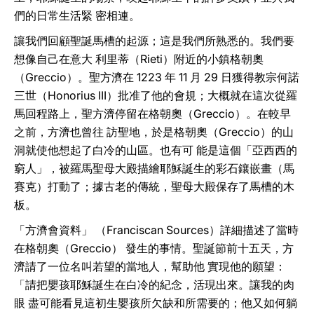
們的日常生活緊 密相連。
讓我們回顧聖誕馬槽的起源；這是我們所熟悉的。我們要
想像自己在意大 利里蒂（Rieti）附近的小鎮格朝奧
（Greccio）。聖方濟在 1223 年 11 月 29 日獲得教宗何諾
三世（Honorius III）批准了他的會規；大概就在這次從羅
馬回程路上，聖方濟停留在格朝奧（Greccio）。在較早
之前，方濟也曾往 訪聖地，於是格朝奧（Greccio）的山
洞就使他想起了白冷的山區。也有可 能是這個「亞西西的
窮人」，被羅馬聖母大殿描繪耶穌誕生的彩石鑲嵌畫（馬
賽克）打動了；據古老的傳統，聖母大殿保存了馬槽的木
板。
「方濟會資料」 （Franciscan Sources）詳細描述了當時
在格朝奧（Greccio） 發生的事情。聖誕節前十五天，方
濟請了一位名叫若望的當地人，幫助他 實現他的願望：
「請把嬰孩耶穌誕生在白冷的紀念，活現出來。讓我的肉
眼 盡可能看見這初生嬰孩所欠缺和所需要的；他又如何躺