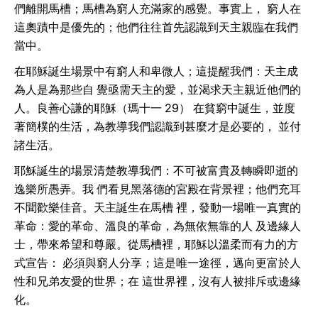
們離開馬槽；馬槽為窮人充滿家的感覺。事實上， 窮人在
這奧蹟中是優先的；他們往往首先認識到天主親臨在我們
當中。
在耶穌誕生場景中有窮人和卑微人；這提醒我們：天主成
為人是為那些自 覺亟需天主的愛，並渴求天主親近他們的
人。良善心謙的耶穌（瑪十一 29） 在貧窮中誕生，並度
著簡樸的生活，為教導我們認識到甚麼才是必要的， 並付
諸生活。
耶穌誕生的場景清楚教導我們：不可被富貴及轉瞬即逝的
逸樂所愚弄。我 們看見黑落德的宮殿在背景裡；他們充耳
不聞歡樂佳音。天主誕生在馬槽 裡，發動一場唯一真實的
革命：愛的革命、溫良的革命，為無依無靠的人 及邊緣人
士，帶來希望和尊嚴。從馬槽裡，耶穌以溫柔而有力的方
式宣告： 必須與窮人分享；這是唯一途徑，邁向更富於人
性和兄弟友愛的世界；在 這世界裡，沒有人被排斥或邊緣
化。