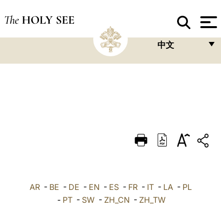
The
HOLY SEE
中文
FRANÇAIS
ENGLISH
ITALIANO
PORTUGUÊS
ESPAÑOL
DEUTSCH
POLSKI
AR
-
BE
-
DE
-
EN
-
ES
-
FR
-
IT
-
LA
-
PL
العربيّة
-
PT
-
SW
-
ZH_CN
-
ZH_TW
中文