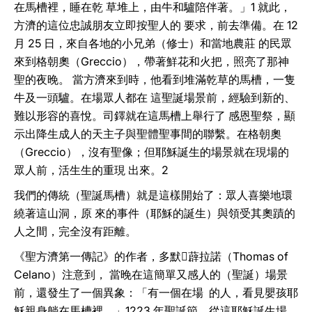
在馬槽裡，睡在乾 草堆上，由牛和驢陪伴著。」1 就此，
方濟的這位忠誠朋友立即按聖人的 要求，前去準備。在 12
月 25 日，來自各地的小兄弟（修士）和當地農莊 的民眾
來到格朝奧（Greccio），帶著鮮花和火把，照亮了那神
聖的夜晚。 當方濟來到時，他看到堆滿乾草的馬槽，一隻
牛及一頭驢。在場眾人都在 這聖誕場景前，經驗到新的、
難以形容的喜悅。司鐸就在這馬槽上舉行了 感恩聖祭，顯
示出降生成人的天主子與聖體聖事間的聯繫。在格朝奧
（Greccio），沒有聖像；但耶穌誕生的場景就在現場的
眾人前，活生生的重現 出來。2
我們的傳統（聖誕馬槽）就是這樣開始了：眾人喜樂地環
繞著這山洞，原 來的事件（耶穌的誕生）與領受其奧蹟的
人之間，完全沒有距離。
《聖方濟第一傳記》的作者，多默薜拉諾（Thomas of
Celano）注意到， 當晚在這簡單又感人的（聖誕）場景
前，還發生了一個異象：「有一個在場 的人，看見嬰孩耶
穌親身躺在馬槽裡。」1223 年聖誕節，從這耶穌誕生場