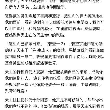
穌身上，天主成為嬰孩；這樣，他願意顯示他偉大的愛，
向所有人微 笑，並溫柔地伸開雙手。
這嬰孩的誕生喚起了喜樂和驚訝，把生命的偉大奧蹟擺在
我們面前。看到 這對年青夫婦凝視著這新生嬰孩，我們可
以明白瑪利亞和若瑟的感受；在 他們注視著耶穌聖嬰時，
便感覺到天主在他們生命中的親臨。
「這生命已顯示出來」（若壹一 2），若望宗徒用這句話
總括了天主子「降 生成人」的奧蹟。馬槽讓我們看到並觸
摸到這獨一無二、改變歷史進程的 事件；從此，時間便以
基督誕生前或後來記述和數算。
天主的行徑真使人驚訝！他怎能放棄自己的榮耀，成為像
我們這樣的人。 這真使我們吃驚；我們見到天主生活得完
全與我們一樣：他像其他孩子一 樣：睡覺、由母親哺乳、
哭啼和玩耍！
天主往往使我們十分困惑；他真是不可預測的，常常做出
我們意想不到的 事。耶穌誕生的場景，展示天主來到我們