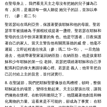
在聖母身上， 我們看見天主之母沒有把她的兒子據為己
有，反而，是邀請每一個人聽從 她兒子的話，並加以奉
行。（參：若二 5）
聖若瑟站在瑪利亞旁，保護著嬰孩耶穌和他的母親。聖若
瑟常常被描繪為 手握棍杖或提著一盞燈。聖若瑟在耶穌和
聖母的生活中扮演著重要的角 色。他是守護者，日夜保護
著自己的家人。當天主警告他有關黑落德的威 脅，他毫不
遲延，立即起程逃往埃及（參：瑪二 13~15）。一旦危險
過去， 他就帶著聖家返回納匝肋；在納匝肋，他是孩童耶
穌和少年耶穌的第一位 老師。若瑟把環繞著耶穌和自己淨
配瑪利亞的偉大奧蹟珍藏心裡。若瑟是 義人；他常常把自
己託付給上主的旨意，並付諸實行。
8. 在聖誕節，我們把耶穌聖嬰像放在馬槽裡，頓時，整個
耶穌誕生的場景， 變得生動起來。天主以嬰孩出現，讓我
們擁抱在懷裡。在軟弱和脆弱之下， 他隱藏著他創造和轉
化萬物的力量。這看來是不可能的，卻成為了事實： 在耶