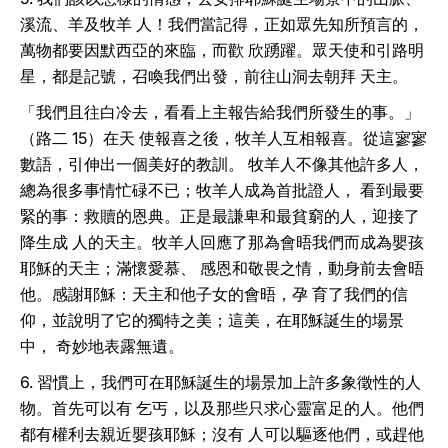
溪流、羊及牧羊 人！我們當記得，正如眾先知所預言的，
萬物都要因默西亞的來臨，而歡 欣踴躍。眾天使和引路明
星，都是記號，召喚我們出發，前往山洞去朝拜 天主。
「我們且往白冷去，看看上主報告給我們所發生的事。」
（路二 15）在天 使報喜之後，牧羊人互相報喜。從這寥寥
數語，引伸出一個美好的教訓。 牧羊人不像其他許多人，
總為很多事情忙碌不已；牧羊人成為首批證人， 看到最要
緊的事：救贖的恩典。正是最謙卑和最貧窮的人，迎接了
降生成 人的天主。牧羊人回應了那為會晤我們而成為嬰孩
耶穌的天主；滿懷愛慕、 感恩和敬畏之情，動身前去會晤
他。感謝耶穌：天主和他子女的會晤，孕 育了我們的信
仰，並說明了它的獨特之美；這美，在耶穌誕生的場景
中， 奇妙地表露無遺。
6. 習慣上，我們可在耶穌誕生的場景加上許多象徵性的人
物。首先可以有 乞丐，以及那些只求心靈富足的人。他們
都有權利去親近嬰孩耶穌；沒有 人可以驅逐他們，或趕他