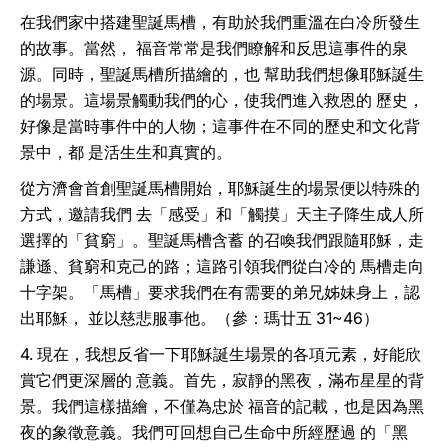
在我們家中搭建聖誕馬槽，有助於我們重溫在白冷所發生
的故事。當然， 福音常常是我們瞭解和反思這事件的泉
源。同時，聖誕馬槽所描繪的，也 幫助我們想像耶穌誕生
的場景。這場景觸動我們的心，使我們進入救恩的 歷史，
好像是當時事件中的人物；這事件在不同的歷史和文化背
景中，都 是活生生和真實的。
從方濟會首創聖誕馬槽開始，耶穌誕生的場景便以特殊的
方式，邀請我們 去「感受」和「觸摸」天主子降生成人所
選擇的「貧窮」。聖誕馬槽含蓄 的召喚我們跟隨耶穌，走
謙遜、貧窮和克己的路；這路引領我們從白冷的 馬槽走向
十字架。「馬槽」要求我們在有需要的弟兄姊妹身上，認
出耶穌， 並以慈悲服事他。（參：瑪廿五 31~46）
4. 現在，我想反省一下耶穌誕生場景的各項元素，好能欣
賞它們更深層的 意義。首先，寂靜的黑夜，滿布星星的背
景。我們這樣描繪，不僅為忠於 福音的記載，也是因為黑
夜的象徵意義。我們可回想自己生命中所經歷過 的「黑