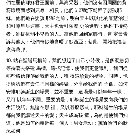
們在嬰孩耶穌君王面前，興高采烈；他們沒有因周圍的貧
窮環境而感到屈辱；相反，他們立即跪下朝拜了嬰孩耶
穌。他們跪在嬰孩 耶穌之前，明白天主既以他的智慧治理
和引導星辰運轉，天主也會引領歷 史的進程：他推下權勢
者，卻提拔弱小卑微的人。當他們回到家鄉時，肯 定會告
訴其他人：他們奇妙地會晤了默西亞；藉此，開始把福音
廣傳萬邦。
10. 站在聖誕馬槽前，我們想起了自己小時候，是多麼急切
等待著去搭建 馬槽。這些記憶，使我們更意識到，我們從
那些將信仰傳給我們的人，獲 得這珍貴的禮物。同時，也
提醒我們有責任把同樣的經驗，分享給我們的 子孫。如何
安排耶穌誕生的場景，並不重要：這場景可以年年一樣，
又可 以年年不同。重要的是，耶穌誕生的場景要向我們的
生活說話。無論在那 裡，又以甚麼形式，耶穌誕生的場景
都向我們講述天主的愛；天主成為孩 童，為的是使我們知
道，他是如何的親近每一個人：男女老幼；無論他們 的狀
況如何。