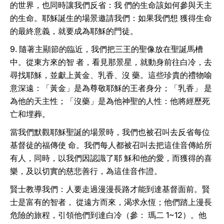
的世界，也同時讓我們反省：我 們的生命該如何參與天主
的生命。耶穌誕生的場景邀請我們：如果我們想 獲得生命
的最終意義，就要成為耶穌的門徒。
9. 隨著主顯節的臨近，我們把三王的聖像放在聖誕馬槽
中。從東方來的智 者，看見那景星，就動身前往白冷，去
尋找耶穌，並獻上黃金、乳香、沒 藥。這些珍貴的禮物喻
意深遠：「黃金」是為尊敬耶穌的王者身分；「乳香」 是
為他的天主性；「沒藥」是為他神聖的人性：他將經歷死
亡和埋葬。
當我們默觀耶穌聖誕的場景時，我們也被召叫去反省每位
基督徒的福傳使 命。我們每人都被召叫去把這佳音傳給所
有人，同時，以我們因認識了耶 穌和他的愛，而獲得的喜
樂，及以切實的慈悲善行，為這佳音作證。
賢士教導我們：人要走過漫漫長路才能到達基督面前。賢
士是富有的智者， 從遠方而來，渴求永恆；他們踏上漫長
危險的旅程，引領他們到達白冷（參： 瑪二 1~12）。他