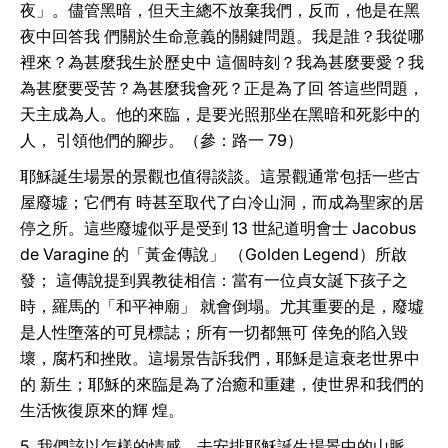
夜」。儘管黑暗，但天主總不放棄我們，反而，他是在黑
夜中回答我 們關於生命意義的關鍵問題。我是誰？我從哪
裡來？為甚麼我生於歷史中 這個時刻？我為甚麼要愛？我
為甚麼要受苦？為甚麼我會死？正是為了回 答這些問題，
天主成為人。他的來臨，是要光照那坐在黑暗和死影中的
人， 引領他們的腳步。（參：路一 79）
耶穌誕生場景的景觀也值得談談。這景觀通常包括一些古
屋廢墟；它們有 時甚至取代了白冷山洞，而成為聖家的居
停之所。這些廢墟似乎是受到 13 世紀道明會士 Jacobus
de Varagine 的「黃金傳說」 （Golden Legend）所啟
發； 這傳說提到異教徒相信：當有一位貞女誕下孩子之
時，羅馬的「和平神廟」 就會倒塌。尤其重要的是，廢墟
是人性墮落的可見標誌；所有一切都無可 倖免的陷入毀
壞，腐朽和挫敗。這場景告訴我們，耶穌是這衰老世界中
的 新生；耶穌的來臨是為了治癒和重建，使世界和我們的
生活恢復原來的輝 煌。
5. 我們該以怎樣的情感，去安排耶穌誕生場景中的山脈、