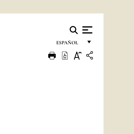
ESPAÑOL
FRANÇAIS
ENGLISH
ITALIANO
PORTUGUÊS
ESPAÑOL
DEUTSCH
POLSKI