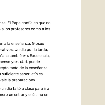
العربيّة
中文
LATINE
nza. El Papa confía en que no
to a los profesores como a los
ión a la enseñanza. Giosuè
ativos. Un día por la tarde,
mañana también» « Excelencia,
ispenso yo». «Ud. puede
cepto tanto de la enseñanza
 suficiente saber latín es
vale la preparación»
n día faltó a clase para ir a
mero en entrar y el último en