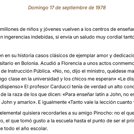
Domingo 17 de septiembre de 1978
millones de niños y jóvenes vuelven a los centros de enseña
on ingerencias indebidas, si envía un saludo muy cordial tan
nen en su historia casos clásicos de ejemplar amor y dedicac
sitario en Bolonia. Acudió a Florencia a unos actos conmemor
 de Instrucción Pública. «No, no, dijo el ministro, quédese 
ngo clase en la universidad y los chicos me esperan» «Le d
dispenso» El profesor Carducci tenía de verdad un alto con
de la raza de los que dicen: «Para enseñar latín a John, no es
John y amarlo». E igualmente «Tanto vale la lección cuanto 
emental quisiera recordarles a su amigo Pinocho: no el que u
ro, el que tomó gusto a la escuela hasta el punto de ser el pri
te todo el año escolar.