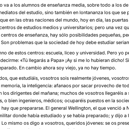
 va a los alumnos de enseñanza media, sobre todo a los de 
mediatos del estudio, sino también en lontananza los que se
al que en las otras naciones del mundo, hoy en día, las puerta
s centros de estudios medios y universitarios; pero una vez 
s centros de enseñanza, hay sólo posibilidades pequeñas, p
 Son problemas que la sociedad de hoy debe estudiar seriame
no de estos centros: escuela, liceo y universidad. Pero yo p
 decirme: «Tú llegarás a Papa» ¡Ay si me lo hubieran dicho! S
eparado. En cambio ahora soy viejo, ya no hay tiempo.
os, que estudiáis, vosotros sois realmente jóvenes, vosotros
 la memoria, la inteligencia: afanaos por sacar provecho de t
 los dirigentes del mañana; muchos de vosotros llegaréis a s
s, o bien ingenieros, médicos; ocuparéis puestos en la soci
hay que prepararse. El general Wellington, el que venció a 
militar donde había estudiado y se había preparado; y dijo a 
 Lo mismo os digo a vosotros, queridos jóvenes: se os presen