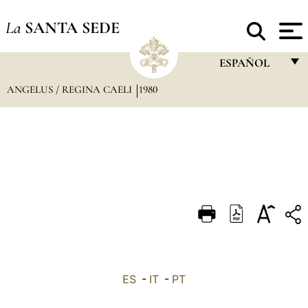
La
SANTA SEDE
ESPAÑOL
ANGELUS / REGINA CAELI
1980
FRANÇAIS
ENGLISH
ITALIANO
PORTUGUÊS
ESPAÑOL
DEUTSCH
POLSKI
العربيّة
ES
-
IT
-
PT
中文