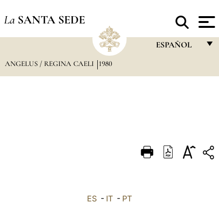
La
SANTA SEDE
ESPAÑOL
ANGELUS / REGINA CAELI
1980
FRANÇAIS
ENGLISH
ITALIANO
PORTUGUÊS
ESPAÑOL
DEUTSCH
POLSKI
العربيّة
ES
-
IT
-
PT
中文