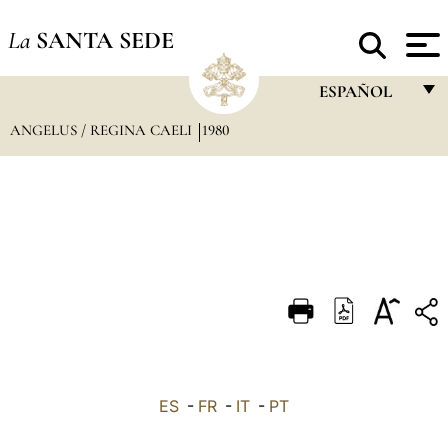
La
SANTA SEDE
ESPAÑOL
ANGELUS / REGINA CAELI
1980
FRANÇAIS
ENGLISH
ITALIANO
PORTUGUÊS
ESPAÑOL
DEUTSCH
POLSKI
العربيّة
ES
-
FR
-
IT
-
PT
中文