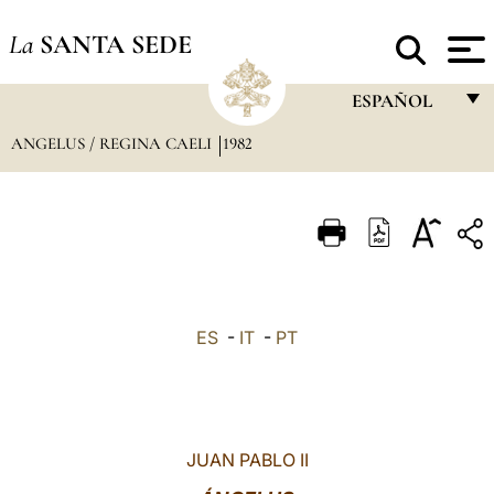
La
SANTA SEDE
ESPAÑOL
ANGELUS / REGINA CAELI
1982
FRANÇAIS
ENGLISH
ITALIANO
PORTUGUÊS
ESPAÑOL
ES
-
IT
-
PT
DEUTSCH
POLSKI
العربيّة
JUAN PABLO II
中文