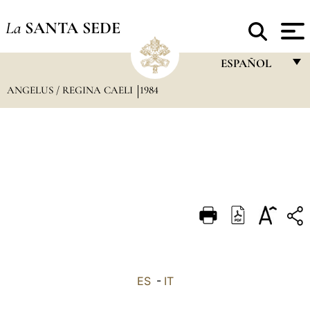
La
SANTA SEDE
ESPAÑOL
ANGELUS / REGINA CAELI
1984
FRANÇAIS
ENGLISH
ITALIANO
PORTUGUÊS
ESPAÑOL
DEUTSCH
POLSKI
العربيّة
ES
-
IT
中文