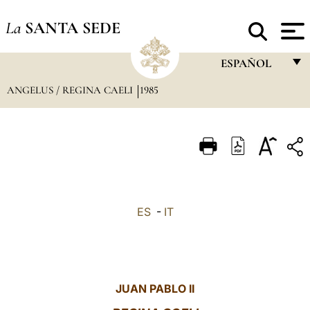
La
SANTA SEDE
ESPAÑOL
ANGELUS / REGINA CAELI
1985
FRANÇAIS
ENGLISH
ITALIANO
PORTUGUÊS
ESPAÑOL
ES
-
IT
DEUTSCH
POLSKI
العربيّة
JUAN PABLO II
中文