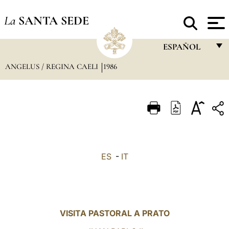
La
SANTA SEDE
ESPAÑOL
ANGELUS / REGINA CAELI
1986
FRANÇAIS
ENGLISH
ITALIANO
PORTUGUÊS
ESPAÑOL
ES
-
IT
DEUTSCH
POLSKI
العربيّة
VISITA PASTORAL A PRATO
中文