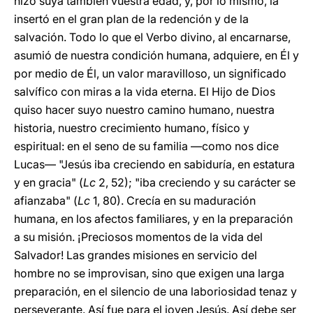
hizo suya también vuestra edad, y, por lo mismo, la
insertó en el gran plan de la redención y de la
salvación. Todo lo que el Verbo divino, al encarnarse,
asumió de nuestra condición humana, adquiere, en Él y
por medio de Él, un valor maravilloso, un significado
salvífico con miras a la vida eterna. El Hijo de Dios
quiso hacer suyo nuestro camino humano, nuestra
historia, nuestro crecimiento humano, físico y
espiritual: en el seno de su familia ―como nos dice
Lucas― "Jesús iba creciendo en sabiduría, en estatura
y en gracia" (
Lc
2, 52); "iba creciendo y su carácter se
afianzaba" (
Lc
1, 80). Crecía en su maduración
humana, en los afectos familiares, y en la preparación
a su misión. ¡Preciosos momentos de la vida del
Salvador! Las grandes misiones en servicio del
hombre no se improvisan, sino que exigen una larga
preparación, en el silencio de una laboriosidad tenaz y
perseverante. Así fue para el joven Jesús. Así debe ser