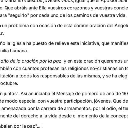
s a María
en vuestras jóvenes vidas
, igual que el Apóstol Jua
re. Que abráis ante Ella vuestros corazones y vuestras concie
para "seguirlo" por cada uno de los caminos de vuestra vida.
n un problema con ocasión de esta común oración del Ángel
az
.
ño la Iglesia ha puesto de relieve esta iniciativa, que manifi
amilia humana.
 año de la oración por la paz
, y en esta oración queremos u
ambién con cuantos profesan las religiones no-cristianas en 
nvitación a todos los responsables de las mismas, y se ha elegi
 octubre.
n juntos". Así anunciaba el Mensaje de primero de año de 198
 de modo especial con vuestra participación, jóvenes. Que d
 amenazada por la carrera de armamentos, por el odio, el ter
ente del derecho a la vida desde el momento de la concepci
ajan por la paz"... !