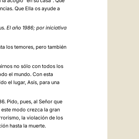
n la acogió "en su casa". Que
ncias. Que Ella os ayude a
us.
El año 1986; por iniciativa
esta los temores, pero también
nirnos no sólo con todos los
todo el mundo. Con esta
do el lugar, Asís, para una
6. Pido, pues, al Señor que
e este modo crezca la gran
rorismo, la violación de los
ón hasta la muerte.