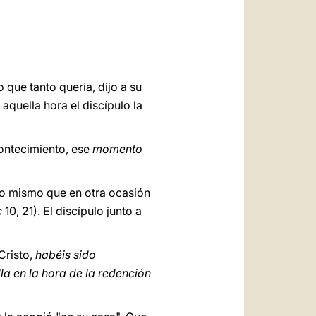
العربيّة
中文
LATINE
o que tanto quería, dijo a su
 aquella hora el discípulo la
contecimiento, ese
momento
 lo mismo que en otra ocasión
c
10, 21). El discípulo junto a
Cristo,
habéis sido
la en la hora de la redención