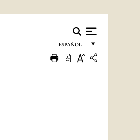
ESPAÑOL
FRANÇAIS
ENGLISH
ITALIANO
PORTUGUÊS
ESPAÑOL
DEUTSCH
POLSKI