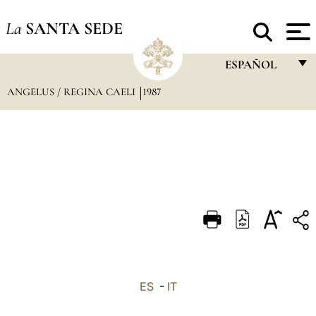
La
SANTA SEDE
ESPAÑOL
ANGELUS / REGINA CAELI
1987
FRANÇAIS
ENGLISH
ITALIANO
PORTUGUÊS
ESPAÑOL
DEUTSCH
POLSKI
العربيّة
ES
-
IT
中文